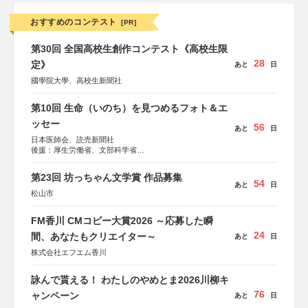
おすすめのコンテスト
[PR]
第30回 全国高校生創作コンテスト《高校生限
28
定》
あと
日
國學院大學、高校生新聞社
第10回 生命（いのち）を見つめるフォト＆エ
ッセー
56
あと
日
日本医師会、読売新聞社
後援：厚生労働省、文部科学省
協賛：東京海上日動火災保険株式会社、東京海上日動あん
しん生命保険株式会社
第23回 坊っちゃん文学賞 作品募集
54
あと
日
松山市
FM香川 CMコピー大賞2026 ～応募した瞬
24
間、あなたもクリエイター～
あと
日
株式会社エフエム香川
詠んで貰える！ わたしのやめとま2026川柳キ
76
ャンペーン
あと
日