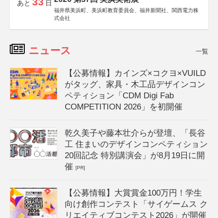
33
あと
日
福井県美浜町、美浜町教育委員会、福井新聞社、関西電力株
式会社
ニュース
一覧
【公募情報】カインズ×コクヨ×VUILD
がタッグ、家具・木工品デザインコン
ペティション「CDM Digi Fab
COMPETITION 2026」を初開催
乾久美子や藤本壮介らが登壇、「長谷
工 住まいのデザインコンペティション
20回記念 特別講演会」が8月19日に開
催
[PR]
【公募情報】大賞賞金100万円！学生
向け創作コンテスト「サイゲームス ク
リエイティブコンテスト2026」が開催