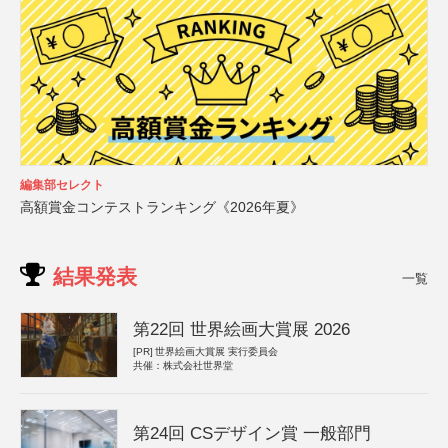
編集部セレクト
高額賞金コンテストランキング《2026年夏》
結果発表
一覧
第22回 世界絵画大賞展 2026
[PR]
世界絵画大賞展 実行委員会
共催：株式会社世界堂
第24回 CSデザイン賞 一般部門