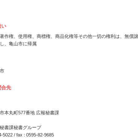
扱い
著作権、使用権、商標権、商品化権等その他一切の権利は、無償
し、亀山市に帰属
市
問合先
市本丸町577番地 広報秘書課
秘書課秘書グループ
84-5022 / fax : 0595-82-9685