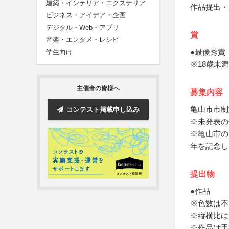
建築・インテリア・エクステリア
作品提出・
ビジネス・アイデア・企画
デジタル・Web・アプリ
賞
音楽・エンタメ・レシピ
●最優秀賞
学生向け
※18歳未
主催者の皆様へ
募集内容
亀山市市制
コンテスト掲載申し込み
※未発表の
※亀山市の
年を記念し
提出物
●作品
※色数は不
※縦横比は
※作品は手