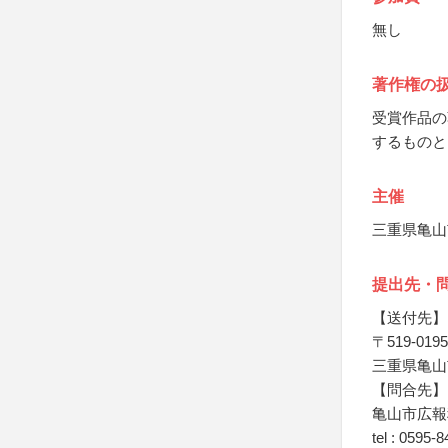
無し
著作権の
受賞作品の
するものと
主催
三重県亀山
提出先・
【送付先】
〒519-0195
三重県亀山
【問合先】
亀山市広報
tel : 0595-