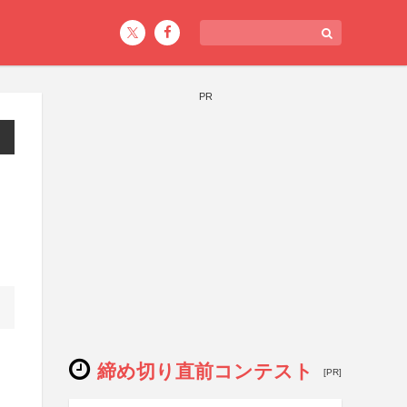
PR
締め切り直前コンテスト
[PR]