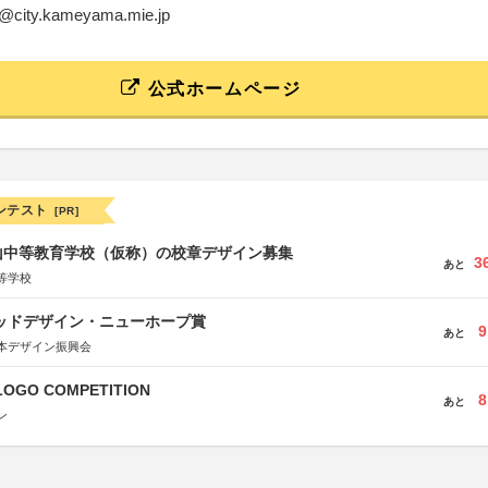
yo@city.kameyama.mie.jp
公式ホームページ
ンテスト
[PR]
山中等教育学校（仮称）の校章デザイン募集
3
あと
等学校
グッドデザイン・ニューホープ賞
9
あと
本デザイン振興会
LOGO COMPETITION
8
あと
ン