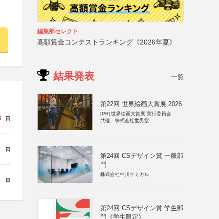
編集部セレクト
高額賞金コンテストランキング《2026年夏》
結果発表
一覧
第22回 世界絵画大賞展 2026
[PR]
世界絵画大賞展 実行委員会
6
日
共催：株式会社世界堂
日
第24回 CSデザイン賞 一般部
門
株式会社中川ケミカル
日
第24回 CSデザイン賞 学生部
門《学生限定》