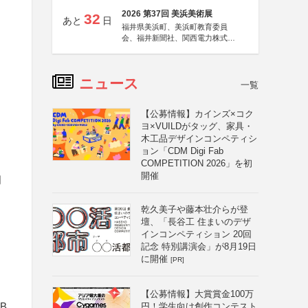
2026 第37回 美浜美術展
32
あと
日
福井県美浜町、美浜町教育委員
会、福井新聞社、関西電力株式会
社
ニュース
一覧
【公募情報】カインズ×コク
ヨ×VUILDがタッグ、家具・
木工品デザインコンペティシ
ョン「CDM Digi Fab
COMPETITION 2026」を初
開催
周
乾久美子や藤本壮介らが登
壇、「長谷工 住まいのデザ
インコンペティション 20回
記念 特別講演会」が8月19日
に開催
[PR]
【公募情報】大賞賞金100万
B
円！学生向け創作コンテスト