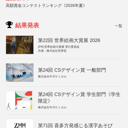
高額賞金コンテストランキング《2026年夏》
結果発表
一覧
第22回 世界絵画大賞展 2026
[PR]
世界絵画大賞展 実行委員会
共催：株式会社世界堂
第24回 CSデザイン賞 一般部門
株式会社中川ケミカル
第24回 CSデザイン賞 学生部門《学生
限定》
株式会社中川ケミカル
第71回 喜多方発感じる漢字あそび