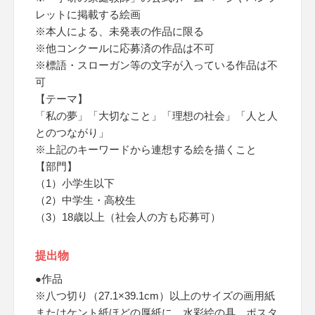
レットに掲載する絵画
※本人による、未発表の作品に限る
※他コンクールに応募済の作品は不可
※標語・スローガン等の文字が入っている作品は不
可
【テーマ】
「私の夢」「大切なこと」「理想の社会」「人と人
とのつながり」
※上記のキーワードから連想する絵を描くこと
【部門】
（1）小学生以下
（2）中学生・高校生
（3）18歳以上（社会人の方も応募可）
提出物
●作品
※八つ切り（27.1×39.1cm）以上のサイズの画用紙
またはケント紙ほどの厚紙に、水彩絵の具、ポスタ