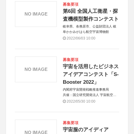
募集要項
第6回 全国人工衛星・探
NO IMAGE
査機模型製作コンテスト
岐阜県、各務原市、公益財団法人 岐
阜かかみがはら航空宇宙博物館
2022/06/03 10:00
募集要項
宇宙を活用したビジネス
NO IMAGE
アイデアコンテスト「S-
Booster 2022」
内閣府宇宙開発戦略推進事務局
共催：国立研究開発法人 宇宙航空研
究開発機構（JAXA）、国立研究開発
2022/05/30 10:00
法人 新エネルギー・産業技術総合開
発機構（NEDO）
アジア共催：タイ地理情報・宇宙技術
開発機関（GISTDA）
募集要項
宇宙服のアイディア
NO IMAGE