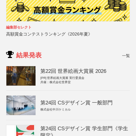
編集部セレクト
高額賞金コンテストランキング《2026年夏》
結果発表
一覧
第22回 世界絵画大賞展 2026
[PR]
世界絵画大賞展 実行委員会
共催：株式会社世界堂
第24回 CSデザイン賞 一般部門
株式会社中川ケミカル
第24回 CSデザイン賞 学生部門《学生
限定》