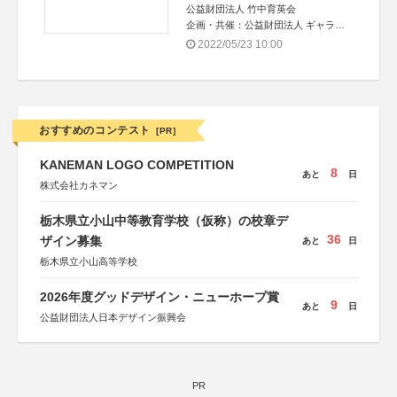
公益財団法人 竹中育英会
企画・共催：公益財団法人 ギャラリ
ー エー クワッド
2022/05/23 10:00
おすすめのコンテスト
[PR]
KANEMAN LOGO COMPETITION
8
あと
日
株式会社カネマン
栃木県立小山中等教育学校（仮称）の校章デ
36
ザイン募集
あと
日
栃木県立小山高等学校
2026年度グッドデザイン・ニューホープ賞
9
あと
日
公益財団法人日本デザイン振興会
PR