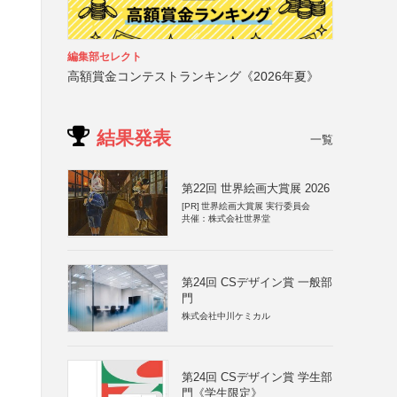
編集部セレクト
高額賞金コンテストランキング《2026年夏》
結果発表
一覧
第22回 世界絵画大賞展 2026
[PR]
世界絵画大賞展 実行委員会
共催：株式会社世界堂
第24回 CSデザイン賞 一般部
門
株式会社中川ケミカル
第24回 CSデザイン賞 学生部
門《学生限定》