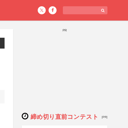
PR
締め切り直前コンテスト
[PR]