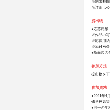
※制限時間
※詳細は公
提出物
●応募用紙
※作品の写
※応募用紙
※添付画像
●断面図の
参加方法
提出物を下
参加資格
●2021
修学校高等
●同一の学