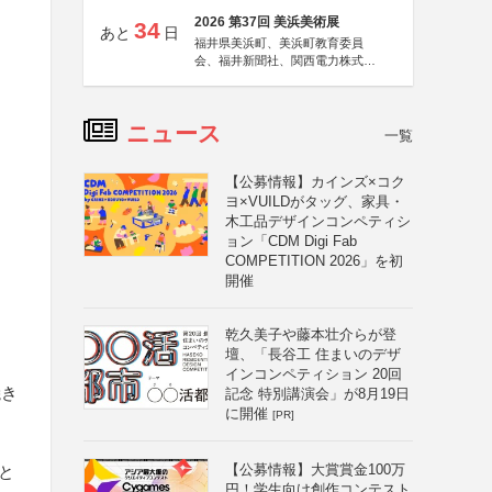
2026 第37回 美浜美術展
34
あと
日
福井県美浜町、美浜町教育委員
会、福井新聞社、関西電力株式会
社
ニュース
一覧
【公募情報】カインズ×コク
ヨ×VUILDがタッグ、家具・
木工品デザインコンペティシ
ョン「CDM Digi Fab
COMPETITION 2026」を初
開催
乾久美子や藤本壮介らが登
壇、「長谷工 住まいのデザ
インコンペティション 20回
焼き
記念 特別講演会」が8月19日
に開催
[PR]
【公募情報】大賞賞金100万
と
円！学生向け創作コンテスト