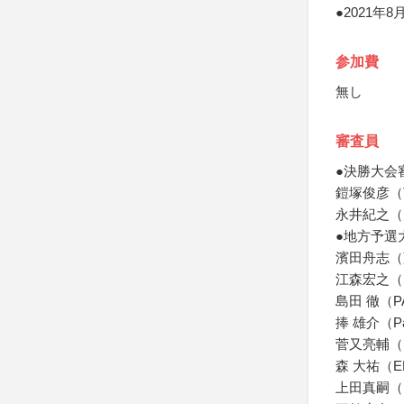
●2021
参加費
無し
審査員
●決勝大会
鎧塚俊彦（To
永井紀之（Pa
●地方予選
濱田舟志（
江森宏之（M
島田 徹（P
捧 雄介（Pa
菅又亮輔（R
森 大祐（E
上田真嗣（Ps