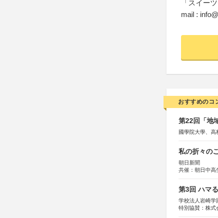
「スイーツ
mail : inf
おすすめのコ
第22回「
國學院大學、高
私の折々のこ
朝日新聞
共催：朝日中高
第3回 ハマ
学校法人岩崎学
特別協賛：株式