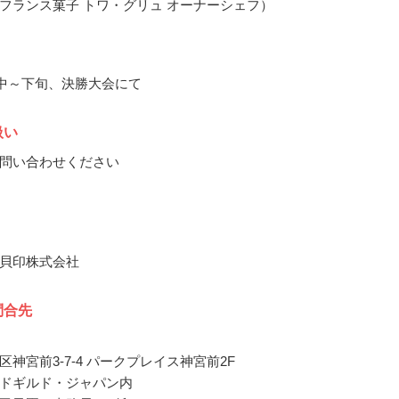
フランス菓子 トワ・グリュ オーナーシェフ）
9月中～下旬、決勝大会にて
扱い
問い合わせください
貝印株式会社
問合先
神宮前3-7-4 パークプレイス神宮前2F
ドギルド・ジャパン内