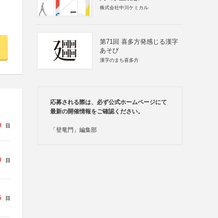
株式会社中川ケミカル
第71回 喜多方発感じる漢字
あそび
漢字のまち喜多方
応募される際は、必ず公式ホームページにて
最新の開催情報をご確認ください。
9
日
「登竜門」編集部
0
日
5
日