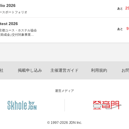
lio 2026
2
あと
ースポートフォリオ
test 2026
9
あと
京都ユース・ホステル協会
援助成金｣交付対象事業
術祭 連携企画
社
掲載申し込み
主催運営ガイド
利用規約
お
運営メディア
© 1997-2026
JDN Inc.