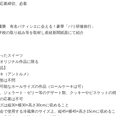
応募締切、必着
優勝 有名パティシエに会える！豪華「パリ研修旅行」
学校の取り組み等を取材し産経新聞紙面にて紹介
ったスイーツ
オリジナル作品に限る
品】
キ（アントルメ）
形は不問
可能なホールサイズの作品（ロールケーキは可）
、ジェラート・ゼリー等のデザート類、クッキーやビスケットの
の応募は不可
は縦30×横30×高さ30cmに収めること
会で使用する冷蔵庫のサイズ上、縦45×横45×高さ15cmに収めるこ