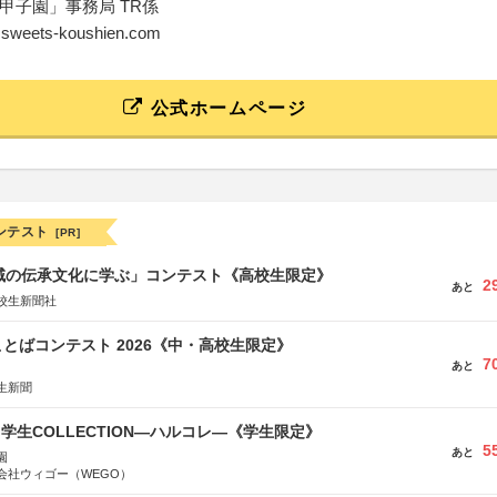
甲子園」事務局 TR係
o@sweets-koushien.com
公式ホームページ
ンテスト
[PR]
地域の伝承文化に学ぶ」コンテスト《高校生限定》
2
あと
校生新聞社
とばコンテスト 2026《中・高校生限定》
7
あと
生新聞
る学生COLLECTION―ハルコレ―《学生限定》
5
あと
園
会社ウィゴー（WEGO）