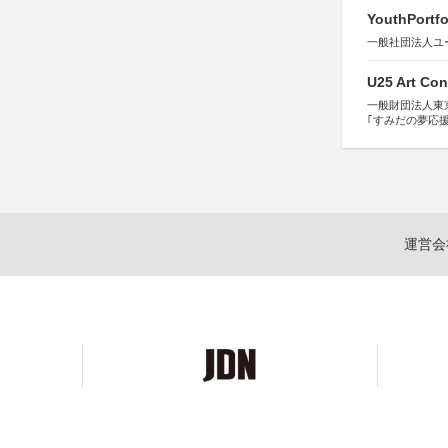
YouthPortfo
一般社団法人ユ
U25 Art Con
一般財団法人東
｢すみだの夢応
すみだ五彩の芸
運営会