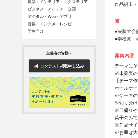
建築・インテリア・エクステリア
作品提出・
ビジネス・アイデア・企画
デジタル・Web・アプリ
賞
音楽・エンタメ・レシピ
●決勝大会
学生向け
●学校賞 
主催者の皆様へ
募集内容
テーマにそ
コンテスト掲載申し込み
※未発表の
【テーマ作
ホールケー
※ケーキの
※切り分け
※皿盛りや
菓子のみで
※作品サイズ
※お皿は大