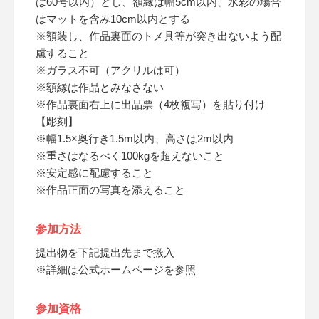
は60号以内）とし、額縁は幅5cm以内、水彩の場合
はマットを含み10cm以内とする
※額装し、作品裏面のトメ具等が突き出ないよう配
慮すること
※ガラス不可（アクリルは可）
※額縁は作品とみなさない
※作品裏面右上に出品票（4枚複写）を貼り付け
【彫刻】
※幅1.5×奥行き1.5m以内、高さは2m以内
※重さはなるべく100kgを超えないこと
※安定感に配慮すること
※作品正面の写真を添えること
参加方法
提出物を下記提出先まで搬入
※詳細は公式ホームページを参照
参加資格