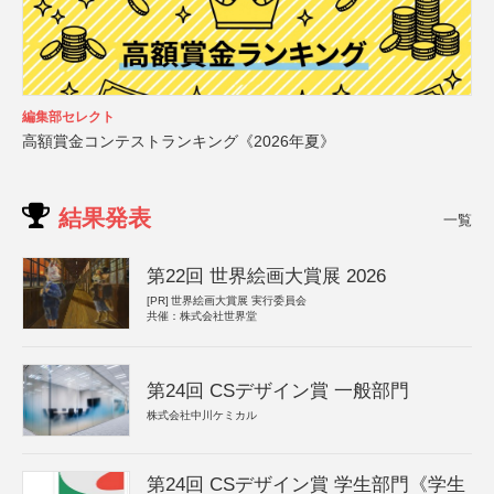
編集部セレクト
高額賞金コンテストランキング《2026年夏》
結果発表
一覧
第22回 世界絵画大賞展 2026
[PR]
世界絵画大賞展 実行委員会
共催：株式会社世界堂
第24回 CSデザイン賞 一般部門
株式会社中川ケミカル
第24回 CSデザイン賞 学生部門《学生