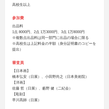
高校生以上
参加費
出品料
1点 8000円、2点 1万3000円、3点 1万8000円
※複数点出品料は同一部門に出品の場合に限る
※高校生は上記料金の半額（身分証明書のコピーを
提出）
審査員
【日本画】
橋本弘安（日展）、小田野尚之（日本美術院）
【洋画】
佐藤 哲（日展）、藪野 健（二紀会）
【彫刻】
早川髙師（日展）