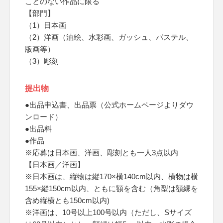
ことのない作品に限る
【部門】
（1）日本画
（2）洋画（油絵、水彩画、ガッシュ、パステル、
版画等）
（3）彫刻
提出物
●出品申込書、出品票（公式ホームページよりダウ
ンロード）
●出品料
●作品
※応募は日本画、洋画、彫刻とも一人3点以内
【日本画／洋画】
※日本画は、縦物は縦170×横140cm以内、横物は横
155×縦150cm以内、ともに額を含む（角型は額縁を
含め縦横とも150cm以内)
※洋画は、10号以上100号以内（ただし、Sサイズ