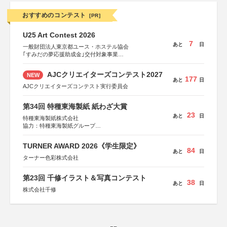
おすすめのコンテスト
[PR]
U25 Art Contest 2026
7
あと
日
一般財団法人東京都ユース・ホステル協会
｢すみだの夢応援助成金｣交付対象事業
すみだ五彩の芸術祭 連携企画
AJCクリエイターズコンテスト2027
NEW
177
あと
日
AJCクリエイターズコンテスト実行委員会
第34回 特種東海製紙 紙わざ大賞
23
あと
日
特種東海製紙株式会社
協力：特種東海製紙グループ
特別協賛：静岡県長泉町
TURNER AWARD 2026《学生限定》
84
あと
日
ターナー色彩株式会社
第23回 千修イラスト＆写真コンテスト
38
あと
日
株式会社千修