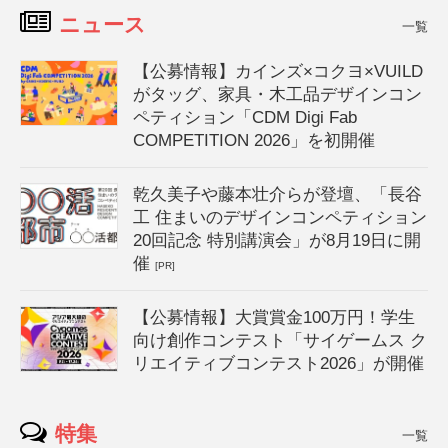
ニュース
一覧
【公募情報】カインズ×コクヨ×VUILD
がタッグ、家具・木工品デザインコン
ペティション「CDM Digi Fab
COMPETITION 2026」を初開催
乾久美子や藤本壮介らが登壇、「長谷
工 住まいのデザインコンペティション
20回記念 特別講演会」が8月19日に開
催
[PR]
【公募情報】大賞賞金100万円！学生
向け創作コンテスト「サイゲームス ク
リエイティブコンテスト2026」が開催
特集
一覧