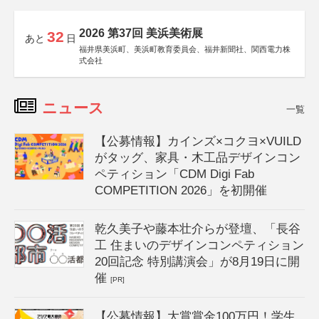
2026 第37回 美浜美術展
32
あと
日
福井県美浜町、美浜町教育委員会、福井新聞社、関西電力株
式会社
ニュース
一覧
【公募情報】カインズ×コクヨ×VUILD
がタッグ、家具・木工品デザインコン
ペティション「CDM Digi Fab
COMPETITION 2026」を初開催
乾久美子や藤本壮介らが登壇、「長谷
工 住まいのデザインコンペティション
20回記念 特別講演会」が8月19日に開
催
[PR]
【公募情報】大賞賞金100万円！学生