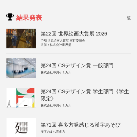
結果発表
一覧
第22回 世界絵画大賞展 2026
[PR]
世界絵画大賞展 実行委員会
共催：株式会社世界堂
第24回 CSデザイン賞 一般部門
株式会社中川ケミカル
第24回 CSデザイン賞 学生部門《学生
限定》
株式会社中川ケミカル
第71回 喜多方発感じる漢字あそび
漢字のまち喜多方