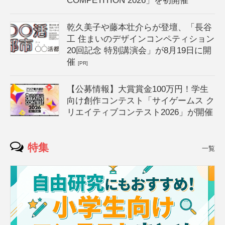
COMPETITION 2026」を初開催
乾久美子や藤本壮介らが登壇、「長谷
工 住まいのデザインコンペティション
20回記念 特別講演会」が8月19日に開
催
[PR]
【公募情報】大賞賞金100万円！学生
向け創作コンテスト「サイゲームス ク
リエイティブコンテスト2026」が開催
特集
一覧