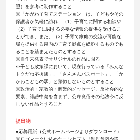
照）を参考に制作すること
※「かがわ子育てステーション」は、子どもやその
保護者が気軽に訪れ、（1）子育てに関する相談や
（2）子育てに関する必要な情報の提供を受けるこ
とができ、また、（3）子育て家庭の交流が可能な
場を提供する県内の子育て拠点を総称するものであ
ることを踏まえたものとすること
※自作未発表でオリジナルの作品に限る
※子ども政策課において、現在行っている「みんな
トクだね応援団」、「さんさんパスポート」、「か
がわこどもの駅」と類似しないものとすること
※政治的・宗教的・商業的メッセージ、反社会的な
要素、誹謗中傷を含まず、公序良俗その他法令に反
しない作品とすること
提出物
●応募用紙（公式ホームページよりダウンロード）
※ロゴマークに込めたコンセプト（制作意図や説