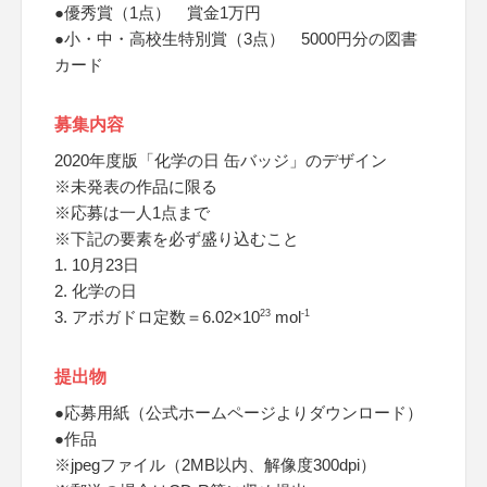
●優秀賞（1点） 賞金1万円
●小・中・高校生特別賞（3点） 5000円分の図書
カード
募集内容
2020年度版「化学の日 缶バッジ」のデザイン
※未発表の作品に限る
※応募は一人1点まで
※下記の要素を必ず盛り込むこと
1. 10月23日
2. 化学の日
3. アボガドロ定数＝6.02×10
23
mol
-1
提出物
●応募用紙（公式ホームページよりダウンロード）
●作品
※jpegファイル（2MB以内、解像度300dpi）