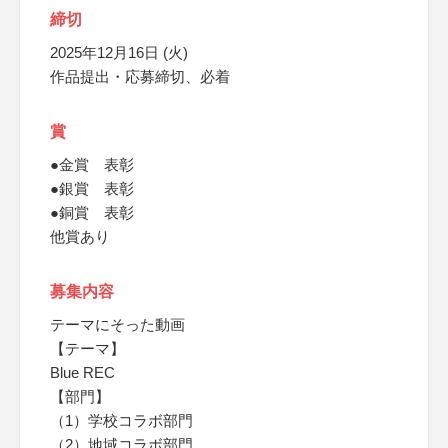
締切
2025年12月16日 (火)
作品提出・応募締切、必着
賞
●金賞 表彰
●銀賞 表彰
●銅賞 表彰
他賞あり
募集内容
テーマにそった動画
【テーマ】
Blue REC
【部門】
（1）学校コラボ部門
（2）地域コラボ部門