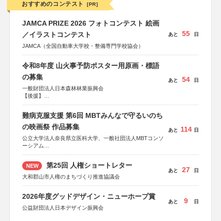
おすすめのコンテスト
[PR]
JAMCA PRIZE 2026 フォトコンテスト 絵画
55
／イラストコンテスト
あと
日
JAMCA（全国自動車大学校・整備専門学校協会）
令和8年度 山火事予防ポスター用原画・標語
の募集
54
あと
日
一般財団法人日本森林林業振興会
【後援】
総務省消防庁、文部科学省、林野庁、全国森林組合連合
会、森林火災対策協会
難病克服支援 第6回 MBTみんなで守るいのち
の映画祭 作品募集
114
あと
日
公立大学法人奈良県立医科大学、一般社団法人MBTコンソ
ーシアム
協力：読売新聞社
第25回 人権ショートレター
NEW
後援：厚生労働省
27
あと
日
文部科学省
大和郡山市人権のまちづくり推進協議会
奈良県
日本経済団体連合会
2026年度グッドデザイン・ニューホープ賞
関西経済連合会
9
あと
日
「“よい仕事おこし”フェア」実行委員会
公益財団法人日本デザイン振興会
関西文化学術研究都市推進機構
東京難病団体連絡協議会