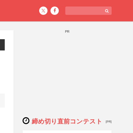
PR
締め切り直前コンテスト
[PR]