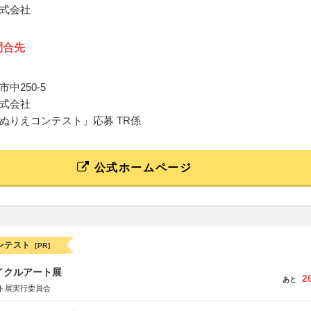
式会社
問合先
中250-5
式会社
ぬりえコンテスト」応募 TR係
公式ホームページ
ンテスト
[PR]
イクルアート展
2
あと
ト展実行委員会