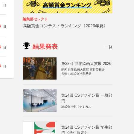
日
編集部セレクト
高額賞金コンテストランキング《2026年夏》
8
日
結果発表
4
一覧
日
第22回 世界絵画大賞展 2026
8
日
[PR]
世界絵画大賞展 実行委員会
共催：株式会社世界堂
第24回 CSデザイン賞 一般部
門
株式会社中川ケミカル
第24回 CSデザイン賞 学生部
門《学生限定》