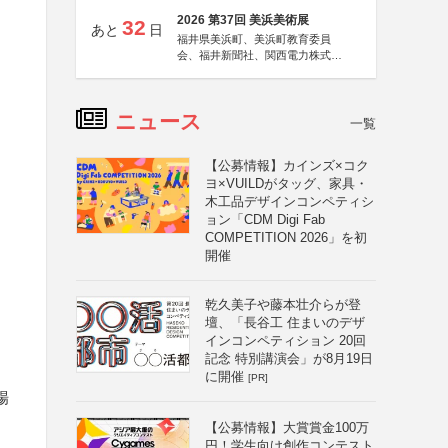
2026 第37回 美浜美術展
32
あと
日
福井県美浜町、美浜町教育委員
会、福井新聞社、関西電力株式会
社
ニュース
一覧
【公募情報】カインズ×コク
ヨ×VUILDがタッグ、家具・
木工品デザインコンペティシ
ョン「CDM Digi Fab
COMPETITION 2026」を初
開催
乾久美子や藤本壮介らが登
壇、「長谷工 住まいのデザ
インコンペティション 20回
記念 特別講演会」が8月19日
に開催
[PR]
場
【公募情報】大賞賞金100万
円！学生向け創作コンテスト