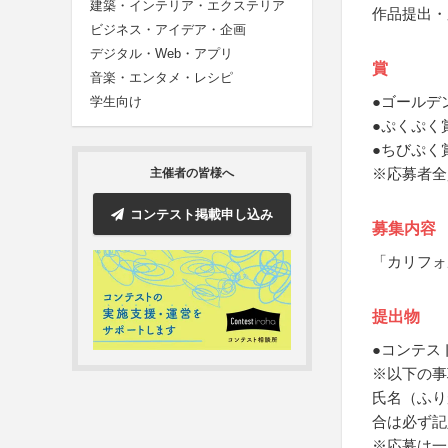
建築・インテリア・エクステリア
作品提出・
ビジネス・アイデア・企画
デジタル・Web・アプリ
賞
音楽・エンタメ・レシピ
●ゴールデ
学生向け
●ぷくぷく
●ちびぷく
※応募者全
主催者の皆様へ
コンテスト掲載申し込み
募集内容
「カリフォ
提出物
●コンテス
※以下の事
氏名（ふり
合は必ず記
※応募は一