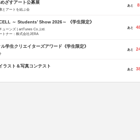
をめざすアート公募展
8
あと
康とアートを結ぶ会
-CELL ～ Students’ Show 2026～ 《学生限定》
4
あと
ズ | artTunes Co.,Ltd.
ートナー：株式会社JERA
クル学生クリエイターズアワード《学生限定》
2
あと
ト
修イラスト＆写真コンテスト
3
あと