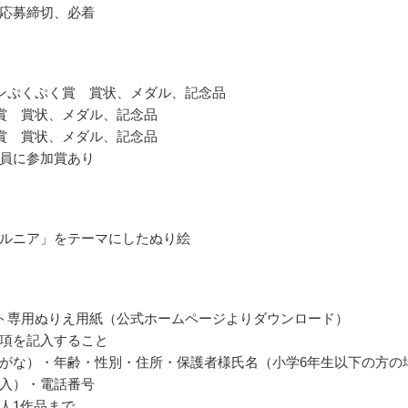
応募締切、必着
ンぷくぷく賞 賞状、メダル、記念品
賞 賞状、メダル、記念品
賞 賞状、メダル、記念品
員に参加賞あり
ルニア」をテーマにしたぬり絵
ト専用ぬりえ用紙（公式ホームページよりダウンロード）
項を記入すること
がな）・年齢・性別・住所・保護者様氏名（小学6年生以下の方の
入）・電話番号
人1作品まで