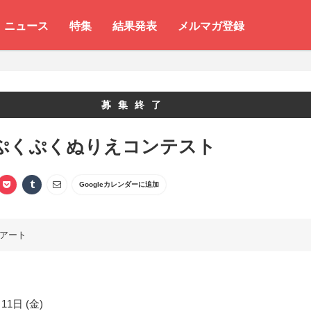
ニュース
特集
結果発表
メルマガ登録
募集終了
0 ぷくぷくぬりえコンテスト
Googleカレンダーに追加
アート
11日 (金)