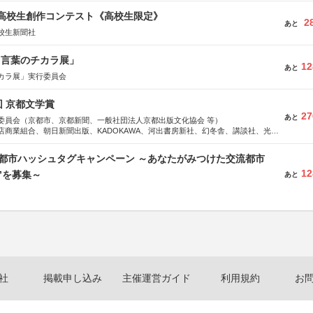
国高校生創作コンテスト《高校生限定》
2
あと
校生新聞社
と言葉のチカラ展」
12
あと
カラ展」実行委員会
回 京都文学賞
27
あと
委員会（京都市、京都新聞、一般社団法人京都出版文化協会 等）
店商業組合、朝日新聞出版、KADOKAWA、河出書房新社、幻冬舎、講談社、光文
学館、祥伝社、新潮社、淡交社、ちいさいミシマ社、徳間書店、早川書房、PHP
、文藝春秋、ポプラ社、毎日新聞出版
流都市ハッシュタグキャンペーン ～あなたがみつけた交流都市
12
”を募集～
あと
社
掲載申し込み
主催運営ガイド
利用規約
お