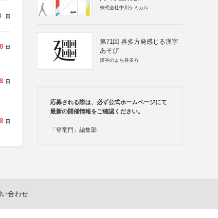
株式会社中川ケミカル
8
日
第71回 喜多方発感じる漢字
8
日
あそび
漢字のまち喜多方
6
日
応募される際は、必ず公式ホームページにて
最新の開催情報をご確認ください。
8
日
「登竜門」編集部
問い合わせ