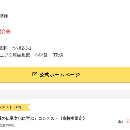
学館
問合先
区一ツ橋2-3-1
ニア文庫編集部「小説賞」 TR係
公式ホームページ
ンテスト
[PR]
地域の伝承文化に学ぶ」コンテスト《高校生限定》
2
あと
校生新聞社