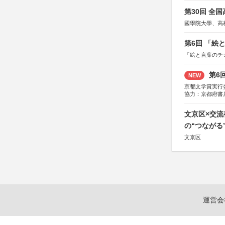
第30回 全
國學院大學、高
第6回 「絵
「絵と言葉のチ
第6
NEW
京都文学賞実行
協力：京都府書
社、集英社、小
研究所、双葉社
文京区×交
の“つながる
文京区
運営会