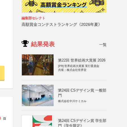
編集部セレクト
高額賞金コンテストランキング《2026年夏》
結果発表
一覧
第22回 世界絵画大賞展 2026
[PR]
世界絵画大賞展 実行委員会
共催：株式会社世界堂
第24回 CSデザイン賞 一般部
門
株式会社中川ケミカル
8
日
第24回 CSデザイン賞 学生部
門《学生限定》