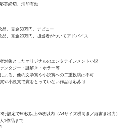
応募締切、消印有効
念品、賞金50万円、デビュー
念品、賞金20万円、担当者がついてアドバイス
者対象としたオリジナルのエンタテインメント小説
ァンタジー・謎解き・ホラー等
による、他の文学賞や小説賞への二重投稿は不可
賞や小説賞で賞をとっていない作品は応募可
×28行設定で50枚以上85枚以内（A4サイズ横向き／縦書き出力）
人1作品まで
募】