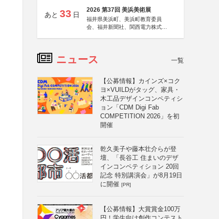
2026 第37回 美浜美術展
33
あと
日
福井県美浜町、美浜町教育委員
会、福井新聞社、関西電力株式会
社
ニュース
一覧
【公募情報】カインズ×コク
ヨ×VUILDがタッグ、家具・
木工品デザインコンペティシ
ョン「CDM Digi Fab
COMPETITION 2026」を初
開催
乾久美子や藤本壮介らが登
壇、「長谷工 住まいのデザ
インコンペティション 20回
記念 特別講演会」が8月19日
に開催
[PR]
【公募情報】大賞賞金100万
円！学生向け創作コンテスト