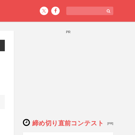
PR
締め切り直前コンテスト
[PR]