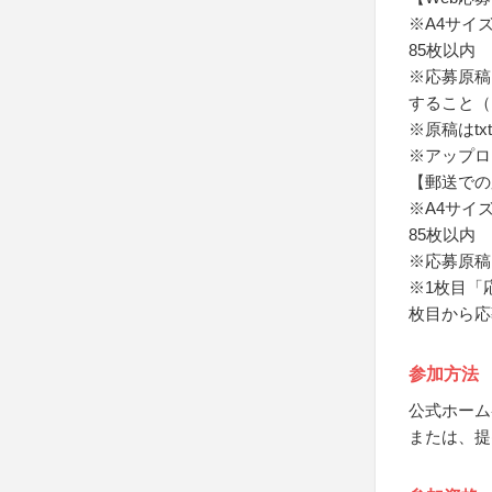
※A4サイ
85枚以内
※応募原稿
すること（
※原稿はtx
※アップロ
【郵送での
※A4サイ
85枚以内
※応募原稿
※1枚目「
枚目から応
参加方法
公式ホーム
または、提