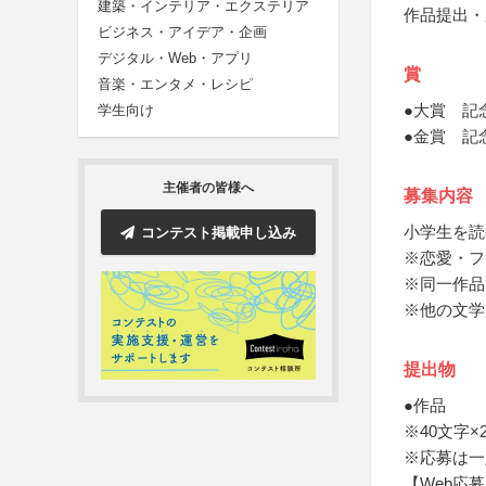
建築・インテリア・エクステリア
作品提出・
ビジネス・アイデア・企画
デジタル・Web・アプリ
賞
音楽・エンタメ・レシピ
●大賞 記
学生向け
●金賞 記
主催者の皆様へ
募集内容
小学生を読
コンテスト掲載申し込み
※恋愛・フ
※同一作品
※他の文学
提出物
●作品
※40文字
※応募は一
【Web応