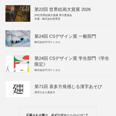
第22回 世界絵画大賞展 2026
[PR]
世界絵画大賞展 実行委員会
共催：株式会社世界堂
第24回 CSデザイン賞 一般部門
株式会社中川ケミカル
第24回 CSデザイン賞 学生部門《学生
限定》
株式会社中川ケミカル
第71回 喜多方発感じる漢字あそび
漢字のまち喜多方
応募される際は、必ず公式ホームページにて