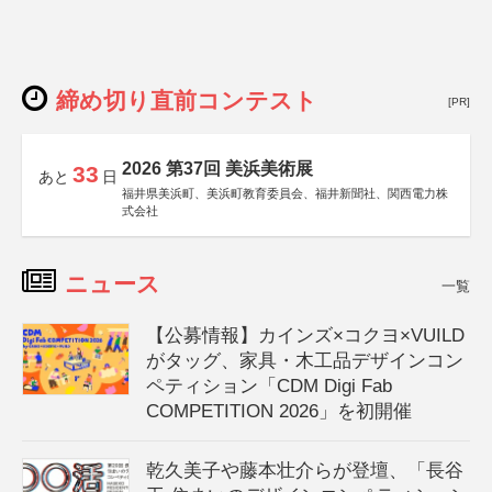
締め切り直前コンテスト
[PR]
2026 第37回 美浜美術展
33
あと
日
福井県美浜町、美浜町教育委員会、福井新聞社、関西電力株
式会社
ニュース
一覧
【公募情報】カインズ×コクヨ×VUILD
がタッグ、家具・木工品デザインコン
ペティション「CDM Digi Fab
COMPETITION 2026」を初開催
乾久美子や藤本壮介らが登壇、「長谷