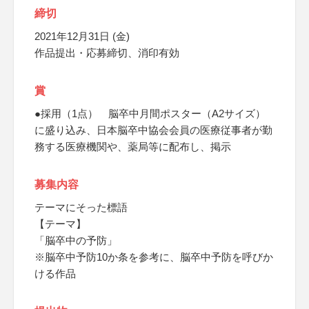
締切
2021年12月31日 (金)
作品提出・応募締切、消印有効
賞
●採用（1点） 脳卒中月間ポスター（A2サイズ）
に盛り込み、日本脳卒中協会会員の医療従事者が勤
務する医療機関や、薬局等に配布し、掲示
募集内容
テーマにそった標語
【テーマ】
「脳卒中の予防」
※脳卒中予防10か条を参考に、脳卒中予防を呼びか
ける作品