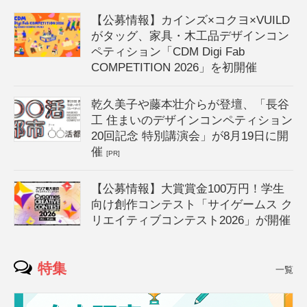
【公募情報】カインズ×コクヨ×VUILD
がタッグ、家具・木工品デザインコン
ペティション「CDM Digi Fab
COMPETITION 2026」を初開催
乾久美子や藤本壮介らが登壇、「長谷
工 住まいのデザインコンペティション
20回記念 特別講演会」が8月19日に開
催
[PR]
【公募情報】大賞賞金100万円！学生
向け創作コンテスト「サイゲームス ク
リエイティブコンテスト2026」が開催
特集
一覧