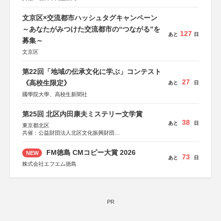
文京区×交流都市ハッシュタグキャンペーン
～あなたがみつけた交流都市の“つながる”を
127
あと
日
募集～
文京区
第22回「地域の伝承文化に学ぶ」コンテスト
27
《高校生限定》
あと
日
國學院大學、高校生新聞社
第25回 北区内田康夫ミステリー文学賞
38
あと
日
東京都北区
共催：公益財団法人北区文化振興財団
協力：一般財団法人内田康夫財団
協賛：株式会社実業之日本社
FM徳島 CMコピー大賞 2026
NEW
73
あと
日
株式会社エフエム徳島
PR