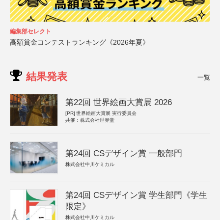
編集部セレクト
高額賞金コンテストランキング《2026年夏》
結果発表
一覧
第22回 世界絵画大賞展 2026
[PR]
世界絵画大賞展 実行委員会
共催：株式会社世界堂
第24回 CSデザイン賞 一般部門
株式会社中川ケミカル
第24回 CSデザイン賞 学生部門《学生
限定》
株式会社中川ケミカル