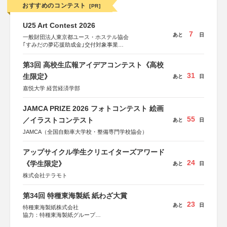
おすすめのコンテスト
[PR]
U25 Art Contest 2026
7
あと
日
一般財団法人東京都ユース・ホステル協会
｢すみだの夢応援助成金｣交付対象事業
すみだ五彩の芸術祭 連携企画
第3回 高校生広報アイデアコンテスト《高校
31
生限定》
あと
日
嘉悦大学 経営経済学部
JAMCA PRIZE 2026 フォトコンテスト 絵画
55
／イラストコンテスト
あと
日
JAMCA（全国自動車大学校・整備専門学校協会）
アップサイクル学生クリエイターズアワード
24
《学生限定》
あと
日
株式会社テラモト
第34回 特種東海製紙 紙わざ大賞
23
あと
日
特種東海製紙株式会社
協力：特種東海製紙グループ
特別協賛：静岡県長泉町