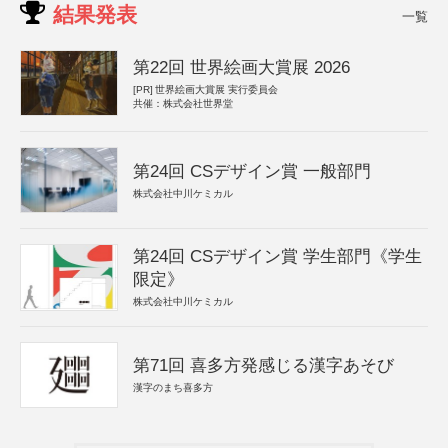
結果発表
一覧
第22回 世界絵画大賞展 2026
[PR]
世界絵画大賞展 実行委員会
共催：株式会社世界堂
第24回 CSデザイン賞 一般部門
株式会社中川ケミカル
第24回 CSデザイン賞 学生部門《学生
限定》
株式会社中川ケミカル
第71回 喜多方発感じる漢字あそび
漢字のまち喜多方