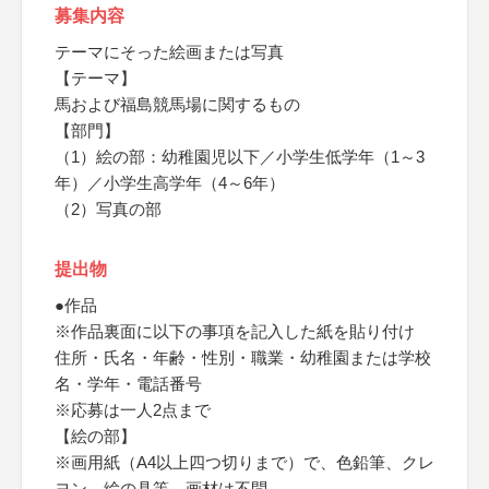
募集内容
テーマにそった絵画または写真
【テーマ】
馬および福島競馬場に関するもの
【部門】
（1）絵の部：幼稚園児以下／小学生低学年（1～3
年）／小学生高学年（4～6年）
（2）写真の部
提出物
●作品
※作品裏面に以下の事項を記入した紙を貼り付け
住所・氏名・年齢・性別・職業・幼稚園または学校
名・学年・電話番号
※応募は一人2点まで
【絵の部】
※画用紙（A4以上四つ切りまで）で、色鉛筆、クレ
ヨン、絵の具等、画材は不問