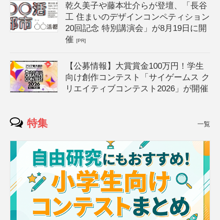
乾久美子や藤本壮介らが登壇、「長谷
工 住まいのデザインコンペティション
20回記念 特別講演会」が8月19日に開
催
[PR]
【公募情報】大賞賞金100万円！学生
向け創作コンテスト「サイゲームス ク
リエイティブコンテスト2026」が開催
特集
一覧