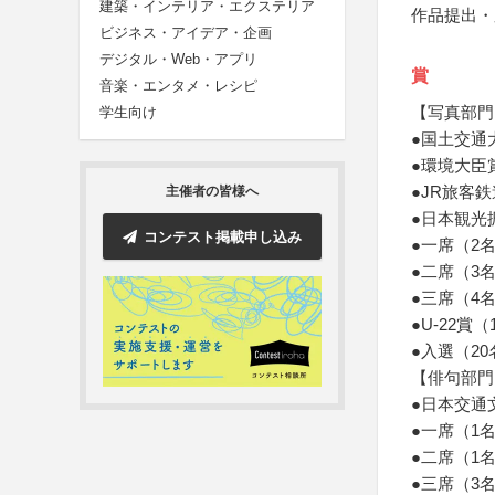
建築・インテリア・エクステリア
作品提出・
ビジネス・アイデア・企画
デジタル・Web・アプリ
賞
音楽・エンタメ・レシピ
【写真部門
学生向け
●国土交通
●環境大臣
●JR旅客
主催者の皆様へ
●日本観光
コンテスト掲載申し込み
●一席（2
●二席（3
●三席（4
●U-22
●入選（2
【俳句部門
●日本交通
●一席（1
●二席（1
●三席（3