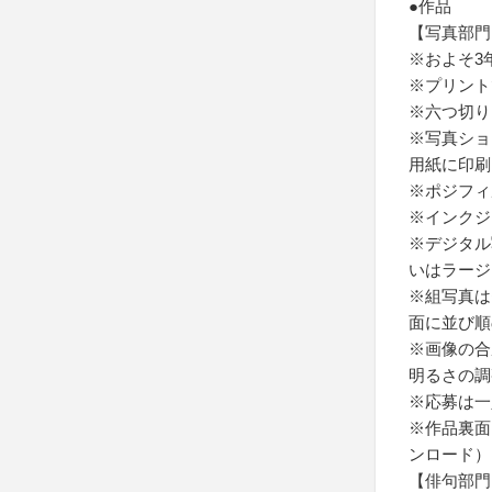
●作品
【写真部門
※およそ3
※プリント
※六つ切り（
※写真ショ
用紙に印刷
※ポジフィ
※インクジ
※デジタル
いはラージ
※組写真は
面に並び順
※画像の合
明るさの調
※応募は一
※作品裏面
ンロード）
【俳句部門