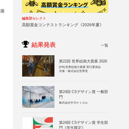
直接
編集部セレクト
高額賞金コンテストランキング《2026年夏》
結果発表
一覧
第22回 世界絵画大賞展 2026
[PR]
世界絵画大賞展 実行委員会
共催：株式会社世界堂
第24回 CSデザイン賞 一般部
門
株式会社中川ケミカル
第24回 CSデザイン賞 学生部
門《学生限定》