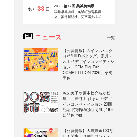
2026 第37回 美浜美術展
33
あと
日
福井県美浜町、美浜町教育委員
会、福井新聞社、関西電力株式会
社
ニュース
一覧
【公募情報】カインズ×コク
ヨ×VUILDがタッグ、家具・
木工品デザインコンペティシ
ョン「CDM Digi Fab
COMPETITION 2026」を初
開催
乾久美子や藤本壮介らが登
壇、「長谷工 住まいのデザ
インコンペティション 20回
記念 特別講演会」が8月19日
に開催
[PR]
【公募情報】大賞賞金100万
円！学生向け創作コンテスト