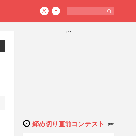
PR
締め切り直前コンテスト
[PR]