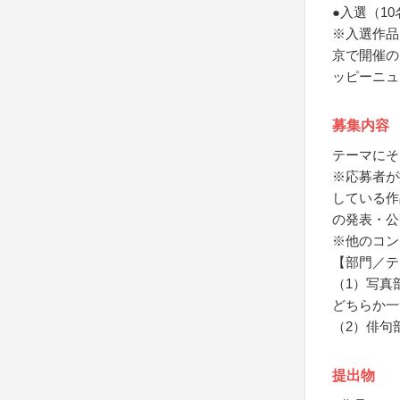
●入選（1
※入選作品
京で開催の
ッピーニュ
募集内容
テーマにそ
※応募者が
している作
の発表・公
※他のコン
【部門／テ
（1）写真
どちらか一
（2）俳句
提出物