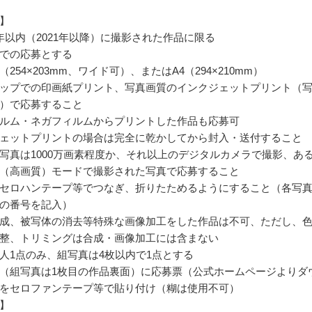
】
年以内（2021年以降）に撮影された作品に限る
での応募とする
254×203mm、ワイド可）、またはA4（294×210mm）
ップでの印画紙プリント、写真画質のインクジェットプリント（
）で応募すること
ルム・ネガフィルムからプリントした作品も応募可
ェットプリントの場合は完全に乾かしてから封入・送付すること
写真は1000万画素程度か、それ以上のデジタルカメラで撮影、あ
（高画質）モードで撮影された写真で応募すること
セロハンテープ等でつなぎ、折りたためるようにすること（各写
の番号を記入）
成、被写体の消去等特殊な画像加工をした作品は不可、ただし、
整、トリミングは合成・画像加工には含まない
人1点のみ、組写真は4枚以内で1点とする
（組写真は1枚目の作品裏面）に応募票（公式ホームページよりダ
をセロファンテープ等で貼り付け（糊は使用不可）
】