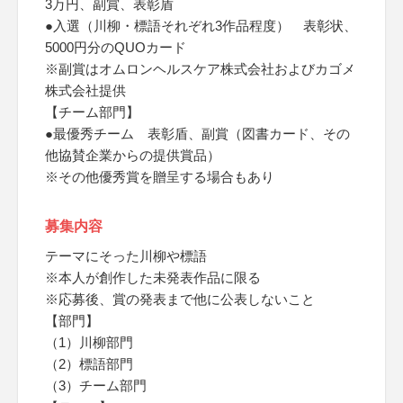
3万円、副賞、表彰盾
●入選（川柳・標語それぞれ3作品程度） 表彰状、
5000円分のQUOカード
※副賞はオムロンヘルスケア株式会社およびカゴメ
株式会社提供
【チーム部門】
●最優秀チーム 表彰盾、副賞（図書カード、その
他協賛企業からの提供賞品）
※その他優秀賞を贈呈する場合もあり
募集内容
テーマにそった川柳や標語
※本人が創作した未発表作品に限る
※応募後、賞の発表まで他に公表しないこと
【部門】
（1）川柳部門
（2）標語部門
（3）チーム部門