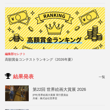
編集部セレクト
高額賞金コンテストランキング《2026年夏》
結果発表
一覧
第22回 世界絵画大賞展 2026
[PR]
世界絵画大賞展 実行委員会
共催：株式会社世界堂