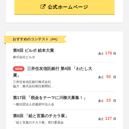
公式ホームページ
おすすめのコンテスト
[PR]
第9回 ビルボ 絵本大賞
176
あと
日
株式会社ビルボ
三井住友信託銀行 第4回 「わたし大
NEW
賞」
55
あと
日
三井住友信託銀行株式会社
協力：株式会社朝日新聞社
後援：日本郵便株式会社
第17回 「税金をテーマに川柳大募集！」
23
あと
日
一般社団法人武蔵府中法人会
第6回 「絵と言葉のチカラ展」
127
あと
日
「絵と言葉のチカラ展」実行委員会