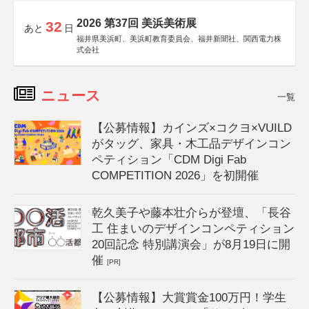
2026 第37回 美浜美術展
32
あと
日
福井県美浜町、美浜町教育委員会、福井新聞社、関西電力株
式会社
ニュース
一覧
【公募情報】カインズ×コクヨ×VUILD
がタッグ、家具・木工品デザインコン
ペティション「CDM Digi Fab
COMPETITION 2026」を初開催
乾久美子や藤本壮介らが登壇、「長谷
工 住まいのデザインコンペティション
20回記念 特別講演会」が8月19日に開
催
[PR]
【公募情報】大賞賞金100万円！学生