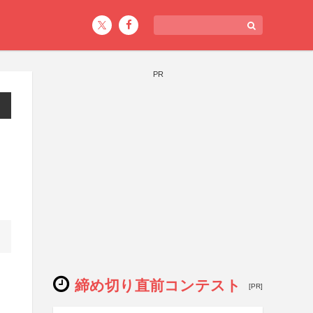
PR
締め切り直前コンテスト
[PR]