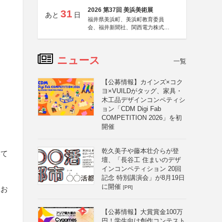
2026 第37回 美浜美術展
31
あと
日
福井県美浜町、美浜町教育委員
会、福井新聞社、関西電力株式会
社
ニュース
一覧
【公募情報】カインズ×コク
ヨ×VUILDがタッグ、家具・
木工品デザインコンペティシ
ョン「CDM Digi Fab
COMPETITION 2026」を初
開催
乾久美子や藤本壮介らが登
いて
壇、「長谷工 住まいのデザ
インコンペティション 20回
記念 特別講演会」が8月19日
に開催
[PR]
てお
【公募情報】大賞賞金100万
円！学生向け創作コンテスト