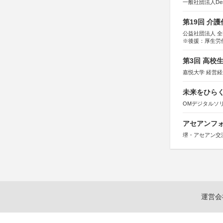
一般社団法人Design 
第19回 介
公益社団法人 
※後援：厚生労
第3回 高校
嘉悦大学 経営
未来をひらく若
OMデジタルソ
アセアンフォ
堺・アセアン交
運営会