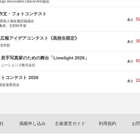
Association Liberal Arts協会
護作文・フォトコンテスト
5
あと
全国老人福祉施設協議会
働省、文部科学省
生広報アイデアコンテスト《高校生限定》
3
あと
経済学部
手写真家のための舞台「Limelight 2026」
8
あと
リューションズ株式会社
トコンテスト 2026
2
あと
流促進委員会
社
掲載申し込み
主催運営ガイド
利用規約
お