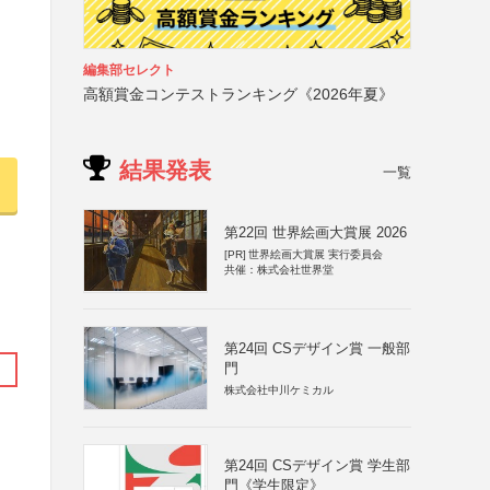
編集部セレクト
高額賞金コンテストランキング《2026年夏》
結果発表
一覧
第22回 世界絵画大賞展 2026
[PR]
世界絵画大賞展 実行委員会
共催：株式会社世界堂
第24回 CSデザイン賞 一般部
門
株式会社中川ケミカル
第24回 CSデザイン賞 学生部
門《学生限定》