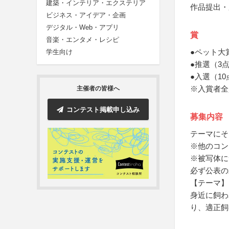
建築・インテリア・エクステリア
作品提出・
ビジネス・アイデア・企画
デジタル・Web・アプリ
賞
音楽・エンタメ・レシピ
●ペット大
学生向け
●推選（3
●入選（10
※入賞者全
主催者の皆様へ
コンテスト掲載申し込み
募集内容
テーマにそ
※他のコン
※被写体に
必ず公表の
【テーマ】
身近に飼わ
り、適正飼