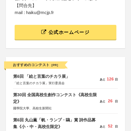
【問合先】
mail : haiku@mcjp.fr
公式ホームページ
おすすめのコンテスト
[PR]
第6回 「絵と言葉のチカラ展」
126
あと
日
「絵と言葉のチカラ展」実行委員会
第30回 全国高校生創作コンテスト《高校生限
26
定》
あと
日
國學院大學、高校生新聞社
第6回 丸山薫「帆・ランプ・鷗」賞 詩作品募
52
集《小・中・高校生限定》
あと
日