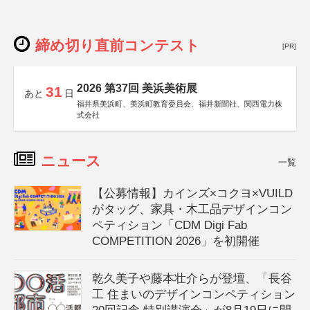
締め切り直前コンテスト
[PR]
2026 第37回 美浜美術展
31
あと
日
福井県美浜町、美浜町教育委員会、福井新聞社、関西電力株
式会社
ニュース
一覧
【公募情報】カインズ×コクヨ×VUILD
がタッグ、家具・木工品デザインコン
ペティション「CDM Digi Fab
COMPETITION 2026」を初開催
乾久美子や藤本壮介らが登壇、「長谷
工 住まいのデザインコンペティション