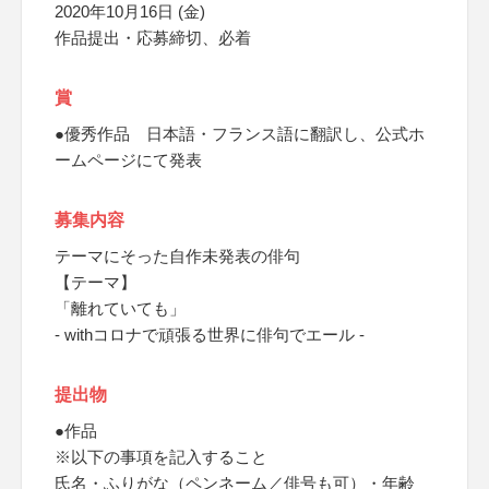
2020年10月16日 (金)
作品提出・応募締切、必着
賞
●優秀作品 日本語・フランス語に翻訳し、公式ホ
ームページにて発表
募集内容
テーマにそった自作未発表の俳句
【テーマ】
「離れていても」
- withコロナで頑張る世界に俳句でエール -
提出物
●作品
※以下の事項を記入すること
氏名・ふりがな（ペンネーム／俳号も可）・年齢