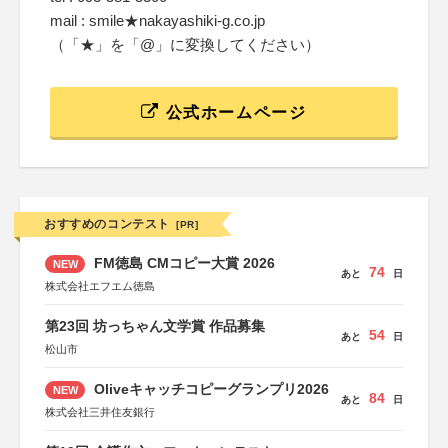
mail : smile★nakayashiki-g.co.jp
（「★」を「@」に変換してください）
公式ホームページ
おすすめのコンテスト
[PR]
FM徳島 CMコピー大賞 2026
NEW
74
あと
日
株式会社エフエム徳島
第23回 坊っちゃん文学賞 作品募集
54
あと
日
松山市
Oliveキャッチコピーグランプリ2026
NEW
84
あと
日
株式会社三井住友銀行