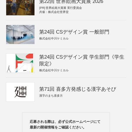
第22回 世界絵画大賞展 2026
[PR]
世界絵画大賞展 実行委員会
共催：株式会社世界堂
第24回 CSデザイン賞 一般部門
株式会社中川ケミカル
第24回 CSデザイン賞 学生部門《学生
限定》
株式会社中川ケミカル
第71回 喜多方発感じる漢字あそび
漢字のまち喜多方
応募される際は、必ず公式ホームページにて
最新の開催情報をご確認ください。