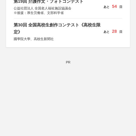
第19回 介護作文・フォトコンテスト
54
あと
日
公益社団法人 全国老人福祉施設協議会
※後援：厚生労働省、文部科学省
第30回 全国高校生創作コンテスト《高校生限
28
定》
あと
日
國學院大學、高校生新聞社
PR