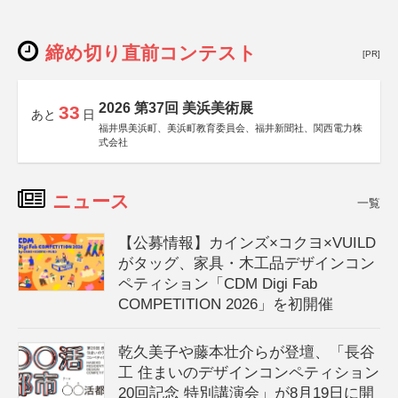
締め切り直前コンテスト
[PR]
2026 第37回 美浜美術展
33
あと
日
福井県美浜町、美浜町教育委員会、福井新聞社、関西電力株
式会社
ニュース
一覧
【公募情報】カインズ×コクヨ×VUILD
がタッグ、家具・木工品デザインコン
ペティション「CDM Digi Fab
COMPETITION 2026」を初開催
乾久美子や藤本壮介らが登壇、「長谷
工 住まいのデザインコンペティション
20回記念 特別講演会」が8月19日に開