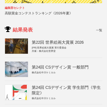
編集部セレクト
高額賞金コンテストランキング《2026年夏》
結果発表
一覧
第22回 世界絵画大賞展 2026
[PR]
世界絵画大賞展 実行委員会
共催：株式会社世界堂
第24回 CSデザイン賞 一般部門
株式会社中川ケミカル
第24回 CSデザイン賞 学生部門《学生
限定》
株式会社中川ケミカル