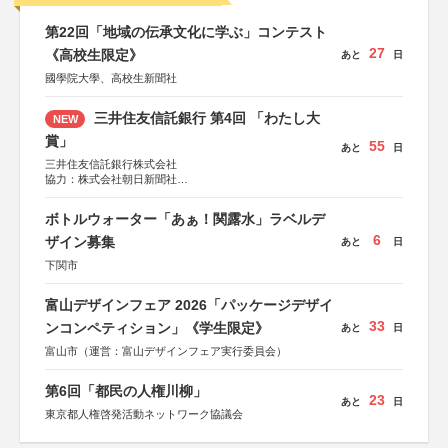
第22回「地域の伝承文化に学ぶ」コンテスト
27
《高校生限定》
あと
日
國學院大學、高校生新聞社
三井住友信託銀行 第4回 「わたし大
NEW
賞」
55
あと
日
三井住友信託銀行株式会社
協力：株式会社朝日新聞社
後援：日本郵便株式会社
ボトルウォーター「あぁ！関露水」ラベルデ
6
ザイン募集
あと
日
下関市
富山デザインフェア 2026「パッケージデザイ
33
ンコンペティション」《学生限定》
あと
日
富山市（運営：富山デザインフェア実行委員会）
第6回「都民の人権川柳」
23
あと
日
東京都人権啓発活動ネットワーク協議会