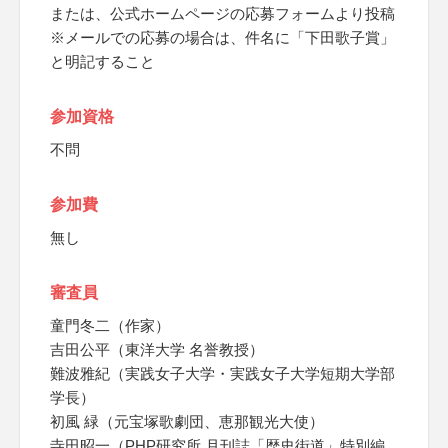
または、公式ホームページの応募フォームより投稿
※メールでの応募の場合は、件名に「下田歌子賞」
と明記すること
参加資格
不問
参加費
無し
審査員
童門冬二（作家）
吉田公平（東洋大学 名誉教授）
難波雅紀（実践女子大学・実践女子大学短期大学部
学長）
初風 緑（元宝塚歌劇団、恵那観光大使）
寺田昭一（PHP研究所 月刊誌「歴史街道」特別編