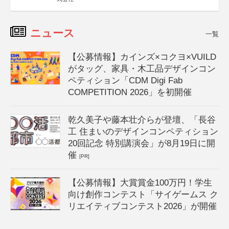
ニュース
一覧
【公募情報】カインズ×コクヨ×VUILD
がタッグ、家具・木工品デザインコン
ペティション「CDM Digi Fab
COMPETITION 2026」を初開催
乾久美子や藤本壮介らが登壇、「長谷
工 住まいのデザインコンペティション
20回記念 特別講演会」が8月19日に開
催
[PR]
【公募情報】大賞賞金100万円！学生
向け創作コンテスト「サイゲームス ク
リエイティブコンテスト2026」が開催