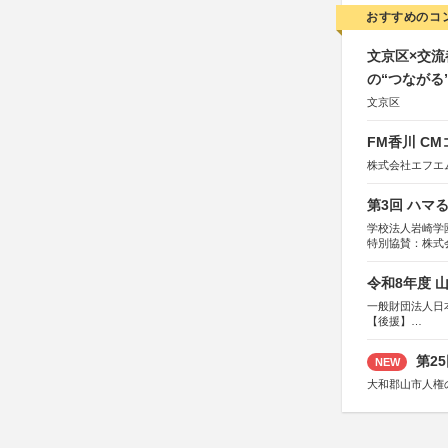
おすすめのコ
文京区×交
の“つながる
文京区
FM香川 C
株式会社エフエ
第3回 ハマ
学校法人岩崎学
特別協賛：株式
令和8年度 
一般財団法人日
【後援】
総務省消防庁、
第2
NEW
大和郡山市人権