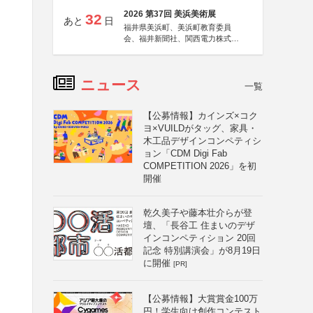
2026 第37回 美浜美術展
32
あと
日
福井県美浜町、美浜町教育委員
会、福井新聞社、関西電力株式会
社
ニュース
一覧
【公募情報】カインズ×コク
ヨ×VUILDがタッグ、家具・
木工品デザインコンペティシ
ョン「CDM Digi Fab
COMPETITION 2026」を初
開催
乾久美子や藤本壮介らが登
壇、「長谷工 住まいのデザ
インコンペティション 20回
記念 特別講演会」が8月19日
に開催
[PR]
【公募情報】大賞賞金100万
円！学生向け創作コンテスト