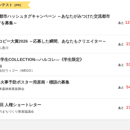
ンテスト
[PR]
流都市ハッシュタグキャンペーン ～あなたがみつけた交流都市
12
”を募集～
あと
Mコピー大賞2026 ～応募した瞬間、あなたもクリエイター～
2
あと
ム香川
る学生COLLECTION―ハルコレ―《学生限定》
5
あと
園
会社ウィゴー（WEGO）
山火事予防ポスター用原画・標語の募集
5
あと
本森林林業振興会
文部科学省、林野庁、全国森林組合連合会、森林火災対策協会
5回 人権ショートレター
2
あと
のまちづくり推進協議会