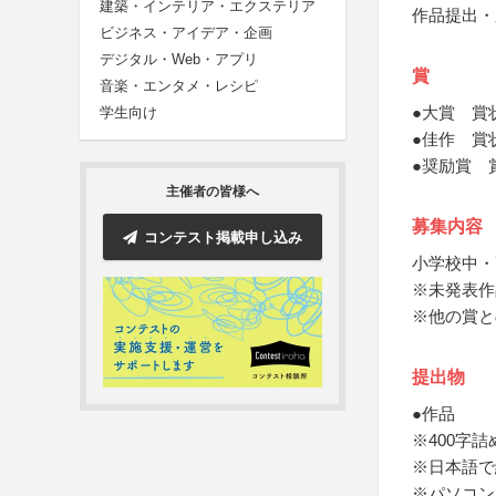
建築・インテリア・エクステリア
作品提出・
ビジネス・アイデア・企画
デジタル・Web・アプリ
賞
音楽・エンタメ・レシピ
●大賞 賞
学生向け
●佳作 賞
●奨励賞 
主催者の皆様へ
募集内容
コンテスト掲載申し込み
小学校中・
※未発表作
※他の賞と
提出物
●作品
※400字詰
※日本語で
※パソコン