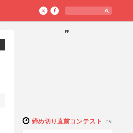
PR
締め切り直前コンテスト
[PR]