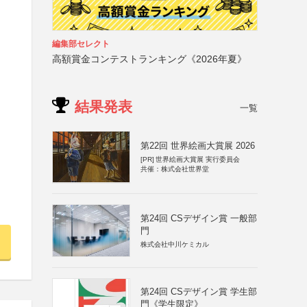
編集部セレクト
高額賞金コンテストランキング《2026年夏》
結果発表
一覧
第22回 世界絵画大賞展 2026
[PR]
世界絵画大賞展 実行委員会
共催：株式会社世界堂
第24回 CSデザイン賞 一般部
門
株式会社中川ケミカル
第24回 CSデザイン賞 学生部
門《学生限定》