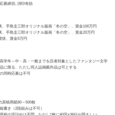
応募締切､消印有効
状、手島圭三郎オリジナル版画「冬の空」、賞金100万円
状、手島圭三郎オリジナル版画「冬の空」、賞金20万円
賞状、賞金5万円
高学年～中・高・一般までを読者対象としたファンタジー文学
品に限る、ただし同人誌掲載作品は可とする
の同時応募は不可
め原稿用紙80～500枚
縦書き（2段組みは不可）
原稿の字詰めは不問、ただし1枚に40字×36行が望ましい