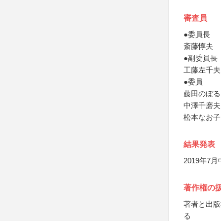
審査員
●委員長
斎藤惇夫
●副委員長
工藤左千夫
●委員
藤田のぼる
中澤千磨夫
松本なお子
結果発表
2019年
著作権の
著者と出版
る