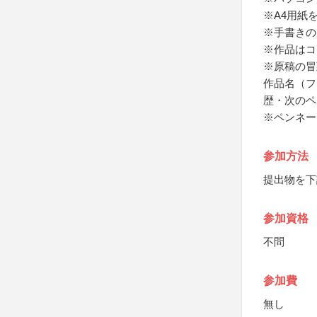
※A4用紙
※手書きの
※作品はコ
※原稿の冒
作品名（フ
歴・次のペ
※ペンネー
参加方法
提出物を下
参加資格
不問
参加費
無し