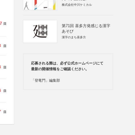
株式会社中川ケミカル
7
日
第71回 喜多方発感じる漢字
あそび
漢字のまち喜多方
3
日
応募される際は、必ず公式ホームページにて
3
日
最新の開催情報をご確認ください。
「登竜門」編集部
4
日
7
日