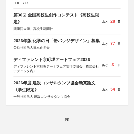
LOG BOX
第30回 全国高校生創作コンテスト《高校生限
28
定》
あと
日
國學院大學、高校生新聞社
2026年版 化学の日「缶バッジデザイン」募集
77
あと
日
公益社団法人日本化学会
ディファレント京町堀アートフェア2026
3
あと
日
ディファレント京町堀アートフェア実行委員会（株式会社
チグニッタ内）
2026年度 建設コンサルタンツ協会懸賞論文
54
《学生限定》
あと
日
一般社団法人 建設コンサルタンツ協会
PR