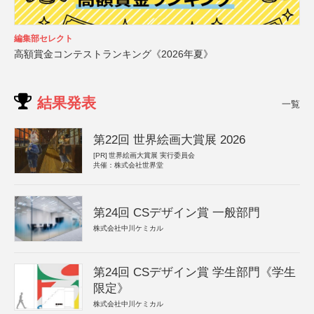
編集部セレクト
高額賞金コンテストランキング《2026年夏》
結果発表
一覧
第22回 世界絵画大賞展 2026
[PR]
世界絵画大賞展 実行委員会
共催：株式会社世界堂
第24回 CSデザイン賞 一般部門
株式会社中川ケミカル
第24回 CSデザイン賞 学生部門《学生
限定》
株式会社中川ケミカル