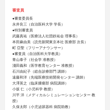
審査員
●審査委員長
永井良三（自治医科大学 学長）
●特別審査員
武藤真祐（医療法人社団鉄祐会 理事長）
本田麻由美（読売新聞東京本社 医療部 次長）
町 亞聖（フリーアナウンサー）
●審査員（自治医科大学教員）
青山泰子（社会学 准教授）
淺田義和（医学教育センター 准教授）
石川由紀子（総合診療部門 講師）
遠藤和洋（先端医療技術開発センター 講師）
大澤英之（臨床腫瘍部 病院講師）
小坂 仁（小児科学 教授）
川平 洋（メディカルシミュレーションセンター 教
授）
久保太郎（小児泌尿器科 病院助教）