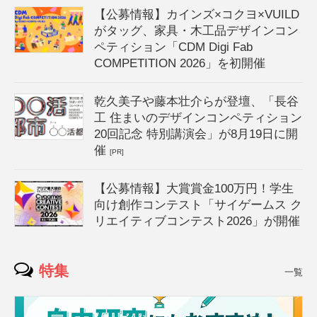
【公募情報】カインズ×コクヨ×VUILD
がタッグ、家具・木工品デザインコン
ペティション「CDM Digi Fab
COMPETITION 2026」を初開催
乾久美子や藤本壮介らが登壇、「長谷
工 住まいのデザインコンペティション
20回記念 特別講演会」が8月19日に開
催
[PR]
【公募情報】大賞賞金100万円！学生
向け創作コンテスト「サイゲームス ク
リエイティブコンテスト2026」が開催
特集
一覧