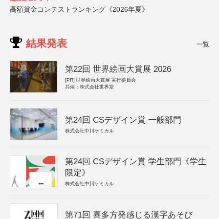
高額賞金コンテストランキング《2026年夏》
結果発表
一覧
第22回 世界絵画大賞展 2026
[PR]
世界絵画大賞展 実行委員会
共催：株式会社世界堂
第24回 CSデザイン賞 一般部門
株式会社中川ケミカル
第24回 CSデザイン賞 学生部門《学生
限定》
株式会社中川ケミカル
第71回 喜多方発感じる漢字あそび