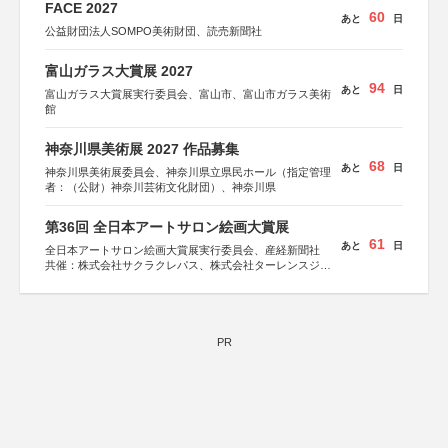
FACE 2027
60
あと
日
公益財団法人SOMPO美術財団、読売新聞社
富山ガラス大賞展 2027
94
あと
日
富山ガラス大賞展実行委員会、富山市、富山市ガラス美術
館
神奈川県美術展 2027 作品募集
68
あと
日
神奈川県美術展委員会、神奈川県立県民ホール（指定管理
者：（公財）神奈川芸術文化財団）、神奈川県
第36回 全日本アートサロン絵画大賞展
61
あと
日
全日本アートサロン絵画大賞展実行委員会、産経新聞社
共催：株式会社サクラクレパス、株式会社ターレンスジャ
パン、サクラアートサロン、株式会社アムス
PR