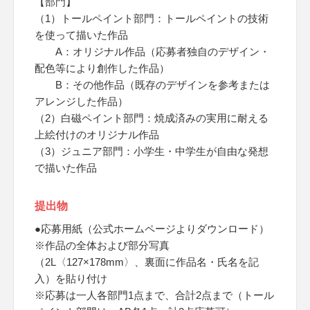
【部門】
（1）トールペイント部門：トールペイントの技術
を使って描いた作品
A：オリジナル作品（応募者独自のデザイン・
配色等により創作した作品）
B：その他作品（既存のデザインを参考または
アレンジした作品）
（2）白磁ペイント部門：焼成済みの実用に耐える
上絵付けのオリジナル作品
（3）ジュニア部門：小学生・中学生が自由な発想
で描いた作品
提出物
●応募用紙（公式ホームページよりダウンロード）
※作品の全体および部分写真
（2L〈127×178mm〉、裏面に作品名・氏名を記
入）を貼り付け
※応募は一人各部門1点まで、合計2点まで（トール