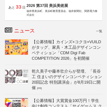
2026 第37回 美浜美術展
33
あと
日
福井県美浜町、美浜町教育委員会、福井新聞社、関西電力株
式会社
ニュース
一覧
【公募情報】カインズ×コクヨ×VUILD
がタッグ、家具・木工品デザインコン
ペティション「CDM Digi Fab
COMPETITION 2026」を初開催
乾久美子や藤本壮介らが登壇、「長谷
工 住まいのデザインコンペティション
20回記念 特別講演会」が8月19日に開
催
[PR]
【公募情報】大賞賞金100万円！学生
向け創作コンテスト「サイゲームス ク