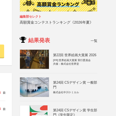
編集部セレクト
高額賞金コンテストランキング《2026年夏》
結果発表
一覧
第22回 世界絵画大賞展 2026
[PR]
世界絵画大賞展 実行委員会
共催：株式会社世界堂
第24回 CSデザイン賞 一般部
門
6
株式会社中川ケミカル
日
8
日
第24回 CSデザイン賞 学生部
門《学生限定》