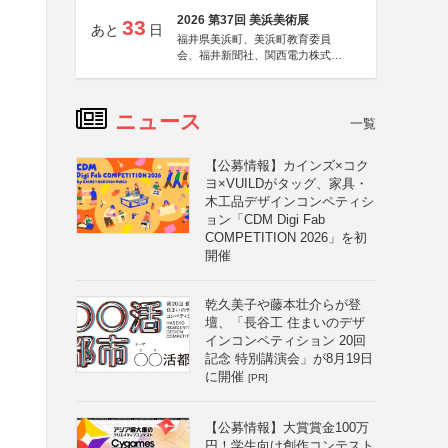
2026 第37回 美浜美術展
33
あと
日
福井県美浜町、美浜町教育委員
会、福井新聞社、関西電力株式会
社
ニュース
一覧
【公募情報】カインズ×コク
ヨ×VUILDがタッグ、家具・
木工品デザインコンペティシ
ョン「CDM Digi Fab
COMPETITION 2026」を初
開催
乾久美子や藤本壮介らが登
壇、「長谷工 住まいのデザ
インコンペティション 20回
記念 特別講演会」が8月19日
に開催
[PR]
【公募情報】大賞賞金100万
円！学生向け創作コンテスト