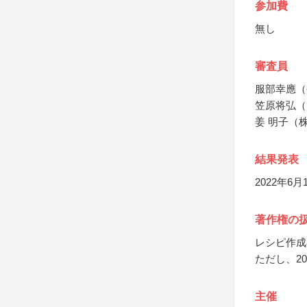
参加費
無し
審査員
服部幸應（
笠原将弘（
姜 明子（
結果発表
2022年6
著作権の
レシピ作成
ただし、2
主催