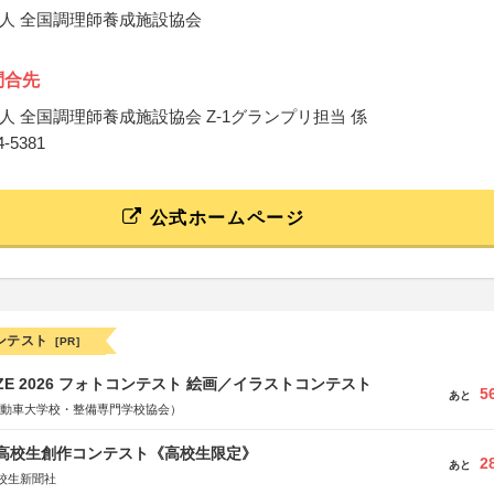
人 全国調理師養成施設協会
問合先
人 全国調理師養成施設協会 Z-1グランプリ担当 係
74-5381
公式ホームページ
ンテスト
[PR]
RIZE 2026 フォトコンテスト 絵画／イラストコンテスト
5
あと
国自動車大学校・整備専門学校協会）
国高校生創作コンテスト《高校生限定》
2
あと
校生新聞社