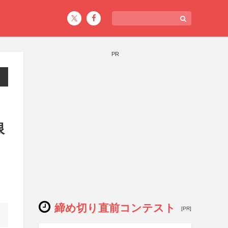
PR
限
締め切り直前コンテスト
[PR]