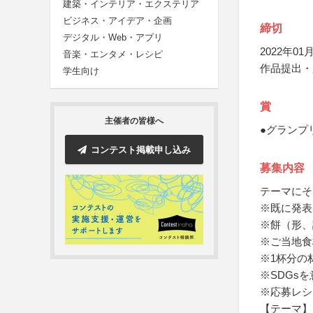
建築・インテリア・エクステリア
ビジネス・アイデア・企画
締切
デジタル・Web・アプリ
2022年01月
音楽・エンタメ・レシピ
作品提出・
学生向け
賞
主催者の皆様へ
●グランプ
コンテスト掲載申し込み
募集内容
テーマにそ
※既に発表
※餅（形、
※ご当地食
※1杯分の
※SDGs
※応募レシ
【テーマ】