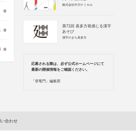
株式会社中川ケミカル
日
第71回 喜多方発感じる漢字
1
日
あそび
漢字のまち喜多方
6
日
応募される際は、必ず公式ホームページにて
最新の開催情報をご確認ください。
「登竜門」編集部
問い合わせ