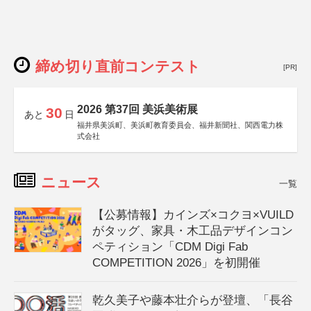
締め切り直前コンテスト
[PR]
2026 第37回 美浜美術展
30
あと
日
福井県美浜町、美浜町教育委員会、福井新聞社、関西電力株
式会社
ニュース
一覧
【公募情報】カインズ×コクヨ×VUILD
がタッグ、家具・木工品デザインコン
ペティション「CDM Digi Fab
COMPETITION 2026」を初開催
乾久美子や藤本壮介らが登壇、「長谷