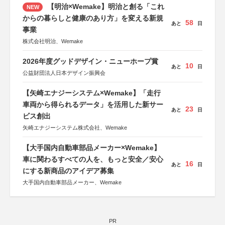
【明治×Wemake】明治と創る「これ
NEW
からの暮らしと健康のあり方」を変える新規
58
あと
日
事業
株式会社明治、Wemake
2026年度グッドデザイン・ニューホープ賞
10
あと
日
公益財団法人日本デザイン振興会
【矢崎エナジーシステム×Wemake】「走行
車両から得られるデータ」を活用した新サー
23
あと
日
ビス創出
矢崎エナジーシステム株式会社、Wemake
【大手国内自動車部品メーカー×Wemake】
車に関わるすべての人を、もっと安全／安心
16
あと
日
にする新商品のアイデア募集
大手国内自動車部品メーカー、Wemake
PR