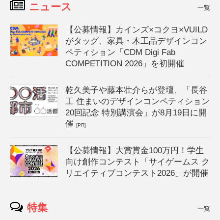
ニュース
一覧
【公募情報】カインズ×コクヨ×VUILD
がタッグ、家具・木工品デザインコン
ペティション「CDM Digi Fab
COMPETITION 2026」を初開催
乾久美子や藤本壮介らが登壇、「長谷
工 住まいのデザインコンペティション
20回記念 特別講演会」が8月19日に開
催
[PR]
【公募情報】大賞賞金100万円！学生
向け創作コンテスト「サイゲームス ク
リエイティブコンテスト2026」が開催
特集
一覧