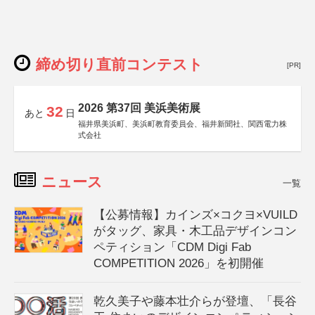
締め切り直前コンテスト
[PR]
2026 第37回 美浜美術展
32
あと
日
福井県美浜町、美浜町教育委員会、福井新聞社、関西電力株
式会社
ニュース
一覧
【公募情報】カインズ×コクヨ×VUILD
がタッグ、家具・木工品デザインコン
ペティション「CDM Digi Fab
COMPETITION 2026」を初開催
乾久美子や藤本壮介らが登壇、「長谷