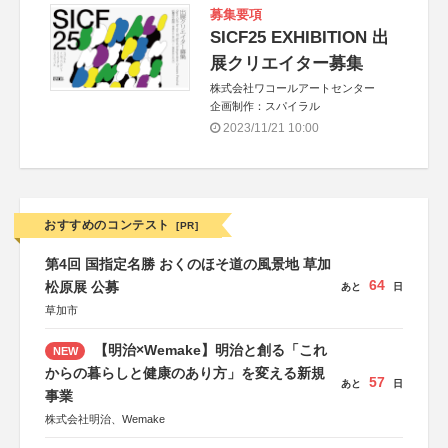
募集要項
SICF25 EXHIBITION 出
展クリエイター募集
株式会社ワコールアートセンター
企画制作：スパイラル
2023/11/21 10:00
おすすめのコンテスト
[PR]
第4回 国指定名勝 おくのほそ道の風景地 草加
64
松原展 公募
あと
日
草加市
【明治×Wemake】明治と創る「これ
NEW
からの暮らしと健康のあり方」を変える新規
57
あと
日
事業
株式会社明治、Wemake