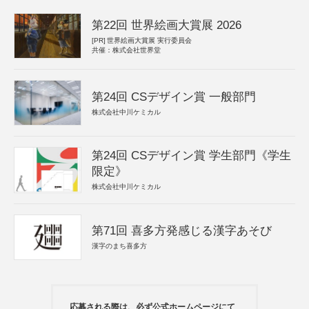
第22回 世界絵画大賞展 2026
[PR]
世界絵画大賞展 実行委員会
共催：株式会社世界堂
第24回 CSデザイン賞 一般部門
株式会社中川ケミカル
第24回 CSデザイン賞 学生部門《学生
限定》
株式会社中川ケミカル
第71回 喜多方発感じる漢字あそび
漢字のまち喜多方
応募される際は、必ず公式ホームページにて