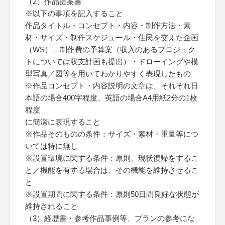
（2）作品提案書
※以下の事項を記入すること
作品タイトル・コンセプト・内容・制作方法・素
材・サイズ・制作スケジュール・住民を交えた企画
（WS）、制作費の予算案（収入のあるプロジェク
トについては収支計画も提出）・ドローイングや模
型写真／図等を用いてわかりやすく表現したもの
※作品コンセプト・内容説明の文章は、それぞれ日
本語の場合400字程度、英語の場合A4用紙2分の1枚
程度
に簡潔に表現すること
※作品そのものの条件：サイズ・素材・重量等につ
いては特に無し
※設置環境に関する条件：原則、現状復帰をするこ
と／機能を有する場合は、その機能を維持させるこ
と
※設置期間に関する条件：原則50日間良好な状態が
維持されること
（3）経歴書・参考作品事例等、プランの参考にな