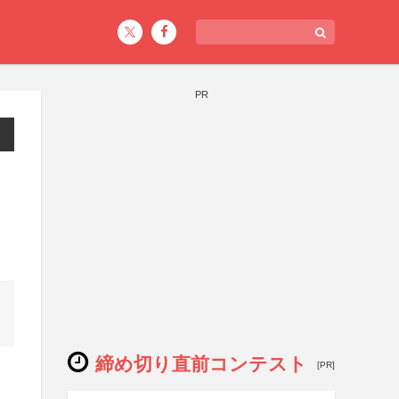
PR
締め切り直前コンテスト
[PR]