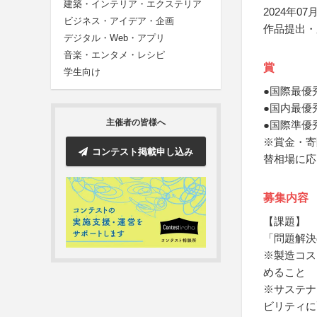
建築・インテリア・エクステリア
2024年07月
ビジネス・アイデア・企画
作品提出・
デジタル・Web・アプリ
音楽・エンタメ・レシピ
賞
学生向け
●国際最優
●国内最優
主催者の皆様へ
●国際準優
※賞金・寄
コンテスト掲載申し込み
替相場に応
募集内容
【課題】
「問題解決
※製造コス
めること
※サステナ
ビリティに