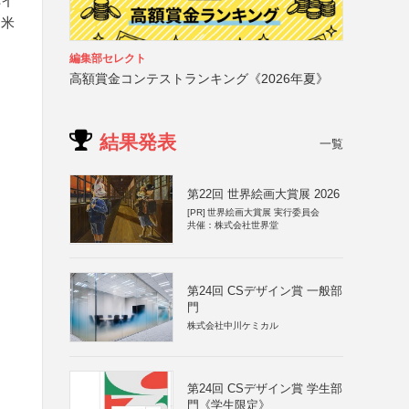
ペイ
、米
編集部セレクト
高額賞金コンテストランキング《2026年夏》
結果発表
一覧
第22回 世界絵画大賞展 2026
[PR]
世界絵画大賞展 実行委員会
共催：株式会社世界堂
第24回 CSデザイン賞 一般部
門
株式会社中川ケミカル
第24回 CSデザイン賞 学生部
門《学生限定》