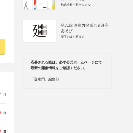
株式会社中川ケミカル
第71回 喜多方発感じる漢字
あそび
漢字のまち喜多方
応募される際は、必ず公式ホームページにて
最新の開催情報をご確認ください。
「登竜門」編集部
2
日
0
日
3
日