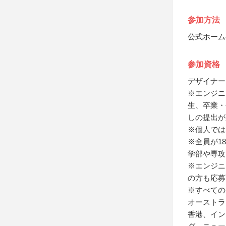
参加方法
公式ホーム
参加資格
デザイナー
※エンジニ
生、卒業・
しの提出が
※個人では
※全員が1
学部や専攻
※エンジニ
の方も応募
※すべての
オーストラ
香港、イン