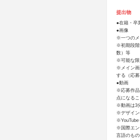
提出物
●在籍・卒
●画像
※一つのメ
※初期段階
数）等
※可能な限
※メイン画
する（応募
●動画
※応募作品
点になるこ
※動画は3
※デザイン
※YouTu
※国際エン
言語のもの