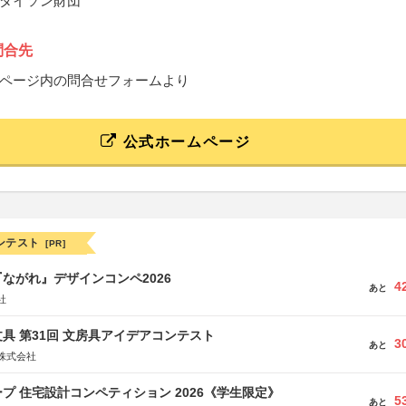
ダイソン財団
問合先
ページ内の問合せフォームより
公式ホームページ
ンテスト
[PR]
ながれ』デザインコンペ2026
4
あと
社
具 第31回 文房具アイデアコンテスト
3
あと
株式会社
プ 住宅設計コンペティション 2026《学生限定》
5
あと