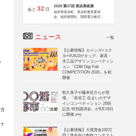
2026 第37回 美浜美術展
32
あと
日
福井県美浜町、美浜町教育委員
会、福井新聞社、関西電力株式会
社
ニュース
一覧
【公募情報】カインズ×コク
ヨ×VUILDがタッグ、家具・
為
木工品デザインコンペティシ
ョン「CDM Digi Fab
COMPETITION 2026」を初
開催
乾久美子や藤本壮介らが登
壇、「長谷工 住まいのデザ
インコンペティション 20回
記念 特別講演会」が8月19日
に含
に開催
[PR]
テナ
【公募情報】大賞賞金100万
る
円！学生向け創作コンテスト