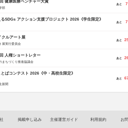
1回 健康医療ベンチャー大賞
7
あと
学部
るSDGs アクション支援プロジェクト 2026《学生限定》
7
あと
イクルアート展
2
あと
ト展実行委員会
5回 人権ショートレター
2
あと
のまちづくり推進協議会
とばコンテスト 2026《中・高校生限定》
6
あと
生新聞
社
掲載申し込み
主催運営ガイド
利用規約
お