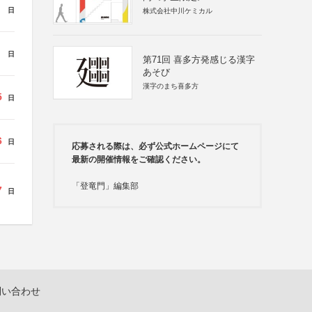
日
株式会社中川ケミカル
日
第71回 喜多方発感じる漢字
あそび
漢字のまち喜多方
5
日
6
日
応募される際は、必ず公式ホームページにて
最新の開催情報をご確認ください。
「登竜門」編集部
7
日
問い合わせ