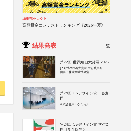
編集部セレクト
高額賞金コンテストランキング《2026年夏》
結果発表
一覧
第22回 世界絵画大賞展 2026
[PR]
世界絵画大賞展 実行委員会
共催：株式会社世界堂
第24回 CSデザイン賞 一般部
門
株式会社中川ケミカル
第24回 CSデザイン賞 学生部
門《学生限定》