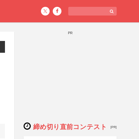
PR
締め切り直前コンテスト
[PR]