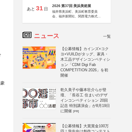
2026 第37回 美浜美術展
31
あと
日
福井県美浜町、美浜町教育委員
会、福井新聞社、関西電力株式会
社
ニュース
一覧
【公募情報】カインズ×コク
ヨ×VUILDがタッグ、家具・
分
木工品デザインコンペティシ
ョン「CDM Digi Fab
COMPETITION 2026」を初
開催
等豪
乾久美子や藤本壮介らが登
壇、「長谷工 住まいのデザ
インコンペティション 20回
記念 特別講演会」が8月19日
に開催
[PR]
【公募情報】大賞賞金100万
円！学生向け創作コンテスト