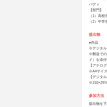
バディ
【部門】
（1）高校
（2）中学
提出物
●作品
※デジタル
※郵送での
ド）を添付
【アナログ
※A4サイ
【デジタル
※210×29
参加方法
提出物を下