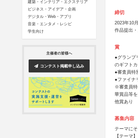
建築・インテリア・エクステリア
ビジネス・アイデア・企画
締切
デジタル・Web・アプリ
2023年10月
音楽・エンタメ・レシピ
作品提出・
学生向け
賞
主催者の皆様へ
●グランプ
のギフトカ
コンテスト掲載申し込み
●審査員特
●ファイナ
※審査員特
華賞品等を
他賞あり
募集内容
テーマにそ
【テーマ】