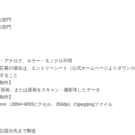
生部門
生部門
・アナログ、カラー・モノクロ不問
応募の場合は、エントリーシート（公式ホームページよりダウン
すること
制作】
ズ原画、または原画をスキャン・撮影等したデータ
制作】
7mm（2894×4093ピクセル、350dpi）のjpeg/pngファイル
記提出先まで郵送