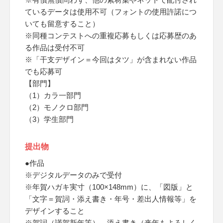
ているデータは使用不可（フォントの使用許諾につ
いても留意すること）
※同種コンテストへの重複応募もしくは応募歴のあ
る作品は受付不可
※「干支デザイン＝今回はタツ」が含まれない作品
でも応募可
【部門】
（1）カラ一部門
（2）モノクロ部門
（3）学生部門
提出物
●作品
※デジタルデータのみで受付
※年賀ハガキ実寸（100×148mm）に、「図版」と
「文字＝賀詞・添え書き・年号・差出人情報等」を
デザインすること
※賀詞（謹賀新年等）、添え書き（来年もよろしく