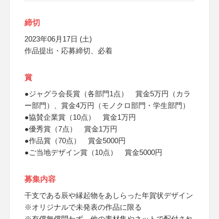
締切
2023年06月17日 (土)
作品提出・応募締切、必着
賞
●ジャグラ会長賞（各部門1点） 賞金5万円（カラ
ー部門）、賞金4万円（モノクロ部門・学生部門）
●協賛企業賞（10点） 賞金1万円
●優秀賞（7点） 賞金1万円
●作品賞（70点） 賞金5000円
●ご当地デザイン賞（10点） 賞金5000円
募集内容
干支である辰や縁起物をあしらった年賀状デザイン
※オリジナルで未発表の作品に限る
※有償無償問わず、他の素材集やネットで配付され