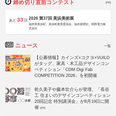
締め切り直前コンテスト
[PR]
2026 第37回 美浜美術展
33
あと
日
福井県美浜町、美浜町教育委員会、福井新聞社、関西電力株
式会社
ニュース
一覧
【公募情報】カインズ×コクヨ×VUILD
がタッグ、家具・木工品デザインコン
ペティション「CDM Digi Fab
COMPETITION 2026」を初開催
乾久美子や藤本壮介らが登壇、「長谷
工 住まいのデザインコンペティション
20回記念 特別講演会」が8月19日に開
催
[PR]