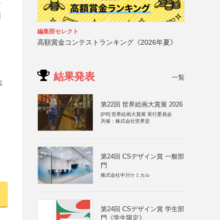
お
団
と
編集部セレクト
高額賞金コンテストランキング《2026年夏》
結果発表
一覧
法
第22回 世界絵画大賞展 2026
[PR]
世界絵画大賞展 実行委員会
共催：株式会社世界堂
第24回 CSデザイン賞 一般部
門
株式会社中川ケミカル
第24回 CSデザイン賞 学生部
門《学生限定》