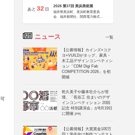
2026 第37回 美浜美術展
32
あと
日
福井県美浜町、美浜町教育委員
会、福井新聞社、関西電力株式会
社
ニュース
一覧
【公募情報】カインズ×コク
ヨ×VUILDがタッグ、家具・
木工品デザインコンペティシ
ョン「CDM Digi Fab
COMPETITION 2026」を初
開催
乾久美子や藤本壮介らが登
壇、「長谷工 住まいのデザ
不可
インコンペティション 20回
記念 特別講演会」が8月19日
に開催
[PR]
【公募情報】大賞賞金100万
円！学生向け創作コンテスト