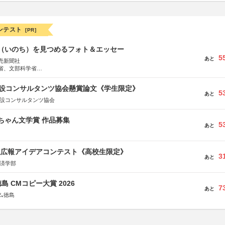
ンテスト
[PR]
命（いのち）を見つめるフォト＆エッセー
5
あと
売新聞社
省、文部科学省
日動火災保険株式会社、東京海上日動あんしん生命保険株式会社
 建設コンサルタンツ協会懸賞論文《学生限定》
5
あと
建設コンサルタンツ協会
っちゃん文学賞 作品募集
5
あと
生広報アイデアコンテスト《高校生限定》
3
あと
経済学部
島 CMコピー大賞 2026
7
あと
ム徳島