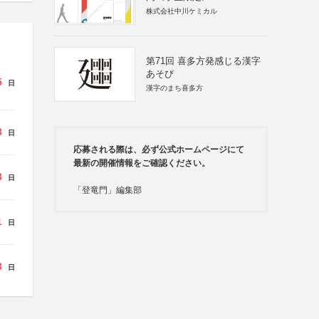
株式会社中川ケミカル
第71回 喜多方発感じる漢字
あそび
5
日
漢字のまち喜多方
3
日
応募される際は、必ず公式ホームページにて
最新の開催情報をご確認ください。
3
日
「登竜門」編集部
1
日
3
日