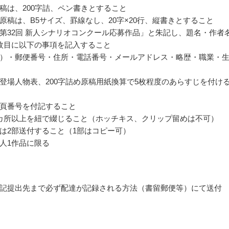
稿は、200字詰、ペン書きとすること
原稿は、B5サイズ、罫線なし、20字×20行、縦書きとすること
第32回 新人シナリオコンクール応募作品」と朱記し、題名・作者
枚目に以下の事項を記入すること
）・郵便番号・住所・電話番号・メールアドレス・略歴・職業・
登場人物表、200字詰め原稿用紙換算で5枚程度のあらすじを付け
頁番号を付記すること
カ所以上を紐で綴じること（ホッチキス、クリップ留めは不可）
は2部送付すること（1部はコピー可）
人1作品に限る
記提出先まで必ず配達が記録される方法（書留郵便等）にて送付