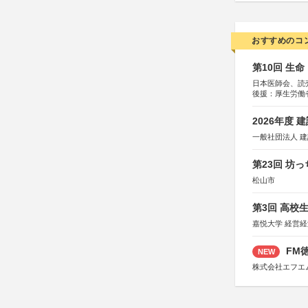
おすすめのコ
第10回 生
日本医師会、読
後援：厚生労働
協賛：東京海上
2026年度
一般社団法人 
第23回 坊
松山市
第3回 高校
嘉悦大学 経営
FM徳
NEW
株式会社エフエ