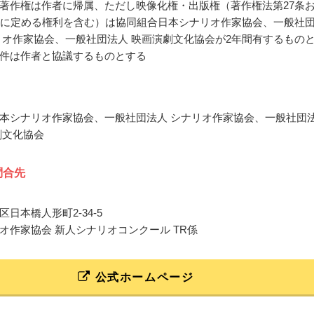
著作権は作者に帰属、ただし映像化権・出版権（著作権法第27条
条に定める権利を含む）は協同組合日本シナリオ作家協会、一般社
リオ作家協会、一般社団法人 映画演劇文化協会が2年間有するもの
件は作者と協議するものとする
本シナリオ作家協会、一般社団法人 シナリオ作家協会、一般社団
劇文化協会
問合先
日本橋人形町2-34-5
オ作家協会 新人シナリオコンクール TR係
公式ホームページ