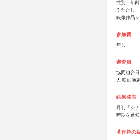
性別、年齢
※ただし、
映像作品シ
参加費
無し
審査員
協同組合日
人 映画演
結果発表
月刊「シナ
時期を通知
著作権の