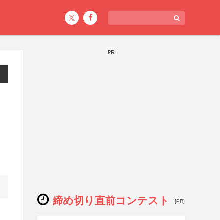
PR
締め切り直前コンテスト
[PR]