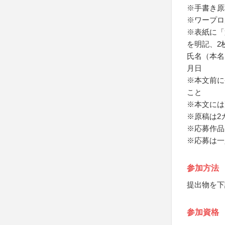
※手書き原
※ワープロ
※表紙に「
を明記、2
氏名（本名
月日
※本文前に
こと
※本文には
※原稿は2
※応募作品
※応募は一
参加方法
提出物を下
参加資格