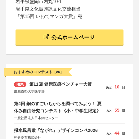
岩手県盛岡市内丸10-1
岩手県文化振興課文化交流担当
「第15回 いわてマンガ大賞」宛
公式ホームページ
おすすめのコンテスト
[PR]
第11回 健康医療ベンチャー大賞
NEW
10
あと
日
慶應義塾大学医学部
第4回 銅のすごいちからを調べてみよう！ 夏
55
休み自由研究コンテスト《小・中学生限定》
あと
日
一般社団法人日本銅センター
撥水風呂敷『ながれ』デザインコンペ2026
44
あと
日
朝倉染布株式会社