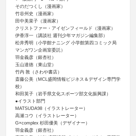
そのだつくし（漫画家）
竹谷州史（漫画家）
田中美菜子（漫画家）
クリストファー・アイゼンフィールド（漫画家）
伊香淳一（講談社 週刊少年マガジン編集部）
松井秀明（小学館ナニング 小学館第四コミック局
マンガワン企画室委託）
羽金義彦（銀杏社）
玉山達徳（東山堂）
竹内 敦（さわや書店）
斎藤公美（MCL盛岡情報ビジネス＆デザイン専門学
校）
和田英子（岩手県文化スポーツ部文化振興課）
●イラスト部門
MATSUDA98（イラストレーター）
高瀬コウ（イラストレーター）
G×complex 杉田優美（デザイナー）
羽金義彦（銀杏社）