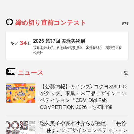
締め切り直前コンテスト
[PR]
2026 第37回 美浜美術展
34
あと
日
福井県美浜町、美浜町教育委員会、福井新聞社、関西電力株
式会社
ニュース
一覧
【公募情報】カインズ×コクヨ×VUILD
がタッグ、家具・木工品デザインコン
ペティション「CDM Digi Fab
COMPETITION 2026」を初開催
乾久美子や藤本壮介らが登壇、「長谷
工 住まいのデザインコンペティション