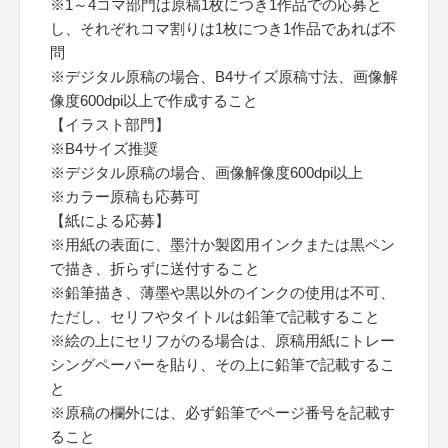
※1～4コマ部門は原稿1枚につき1作品での応募と
し、それぞれコマ割りは1枚につき1作品であれば不
問
※デジタル原稿の場合、B4サイズ原稿寸法、画像解
像度600dpi以上で作成すること
【イラスト部門】
※B4サイズ推奨
※デジタル原稿の場合、画像解像度600dpi以上
※カラー原稿も応募可
【紙による応募】
※用紙の表面に、墨汁か製図用インクまたは黒ペン
で描き、折らずに送付すること
※鉛筆描き、薄墨や黒以外のインクの使用は不可、
ただし、セリフやタイトルは鉛筆で記載すること
※絵の上にセリフがのる場合は、原稿用紙にトレー
シングペーパーを貼り、その上に鉛筆で記載するこ
と
※原稿の欄外には、必ず鉛筆でページ番号を記載す
ること