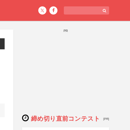
PR
締め切り直前コンテスト
[PR]