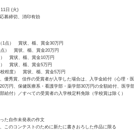
11日 (火)
応募締切、消印有効
（1点） 賞状、楯、賞金30万円
1点） 賞状、楯、賞金20万円
点） 賞状、楯、賞金10万円
点） 賞状、楯、賞金5万円
3校程度） 賞状、楯、賞金5万円
、優秀賞、佳作の受賞者が入学した場合は、入学金給付（心理・
20万円、保健医療系・看護学部・薬学部30万円の全額給付、医学
一部給付）／すべての受賞者の入学検定料免除（学校賞は除く）
った自作未発表の作文
、このコンテストのために新たに書きおろした作品に限る