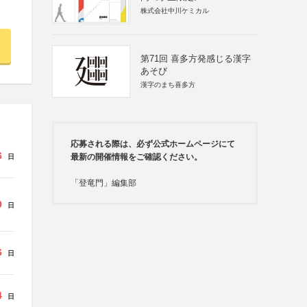
株式会社中川ケミカル
第71回 喜多方発感じる漢字
あそび
漢字のまち喜多方
応募される際は、必ず公式ホームページにて
6
最新の開催情報をご確認ください。
日
「登竜門」編集部
9
日
6
日
4
日