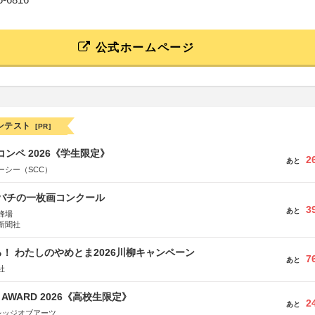
公式ホームページ
ンテスト
[PR]
コンペ 2026《学生限定》
2
あと
ーシー（SCC）
ツバチの一枚画コンクール
3
あと
蜂場
新聞社
！ わたしのやめとま2026川柳キャンペーン
7
あと
社
GN AWARD 2026《高校生限定》
2
あと
レッジオブアーツ