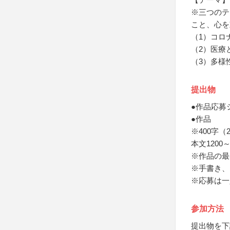
※三つのテ
こと、心を
（1）コロ
（2）医療
（3）多様
提出物
●作品応募
●作品
※400字
本文1200～
※作品の最
※手書き、
※応募は一
参加方法
提出物を下