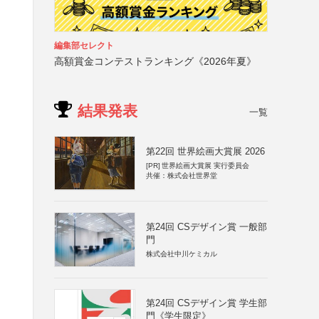
編集部セレクト
高額賞金コンテストランキング《2026年夏》
結果発表
一覧
第22回 世界絵画大賞展 2026
[PR]
世界絵画大賞展 実行委員会
共催：株式会社世界堂
第24回 CSデザイン賞 一般部
門
株式会社中川ケミカル
第24回 CSデザイン賞 学生部
門《学生限定》