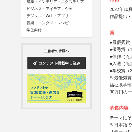
建築・インテリア・エクステリア
ビジネス・アイデア・企画
2022年10月
デジタル・Web・アプリ
作品提出・
音楽・エンタメ・レシピ
学生向け
賞
●最優秀賞
●優秀賞（
主催者の皆様へ
●佳作（2
コンテスト掲載申し込み
●入選（4
●学校賞（
※最優秀賞
福祉系学部
30万円の
募集内容
テーマにそ
※日本語で
【テーマ】