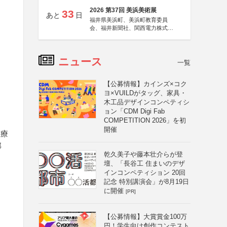
2026 第37回 美浜美術展
33
あと
日
福井県美浜町、美浜町教育委員
会、福井新聞社、関西電力株式会
社
ニュース
一覧
【公募情報】カインズ×コク
ヨ×VUILDがタッグ、家具・
木工品デザインコンペティシ
ョン「CDM Digi Fab
COMPETITION 2026」を初
開催
医療
部
乾久美子や藤本壮介らが登
壇、「長谷工 住まいのデザ
インコンペティション 20回
記念 特別講演会」が8月19日
に開催
[PR]
【公募情報】大賞賞金100万
円！学生向け創作コンテスト