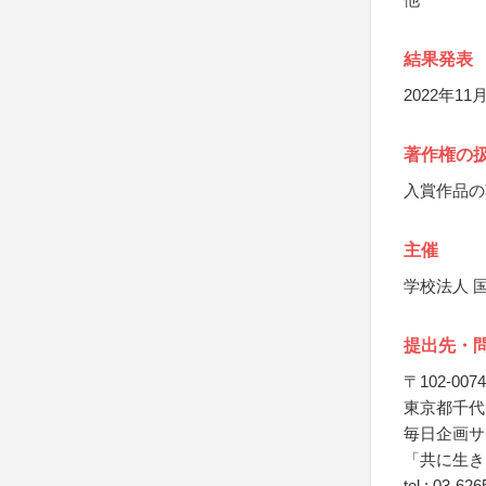
結果発表
2022年
著作権の
入賞作品の
主催
学校法人 
提出先・
〒102-0074
東京都千代田
毎日企画サ
「共に生き
tel : 03-62