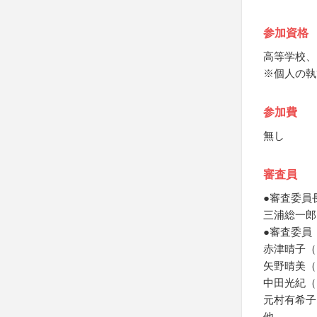
参加資格
高等学校、
※個人の執
参加費
無し
審査員
●審査委員
三浦総一郎
●審査委員
赤津晴子（
矢野晴美（
中田光紀（
元村有希子
他