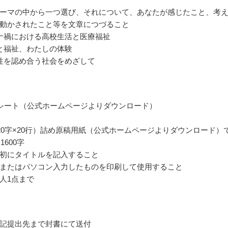
ーマの中から一つ選び、それについて、あなたが感じたこと、考
動かされたこと等を文章につづること
ナ禍における高校生活と医療福祉
と福祉、わたしの体験
性を認め合う社会をめざして
シート（公式ホームページよりダウンロード）
（20字×20行）詰め原稿用紙（公式ホームページよりダウンロード）
1600字
初にタイトルを記入すること
またはパソコン入力したものを印刷して使用すること
人1点まで
記提出先まで封書にて送付