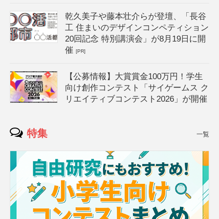
乾久美子や藤本壮介らが登壇、「長谷
工 住まいのデザインコンペティション
20回記念 特別講演会」が8月19日に開
催
[PR]
【公募情報】大賞賞金100万円！学生
向け創作コンテスト「サイゲームス ク
リエイティブコンテスト2026」が開催
特集
一覧