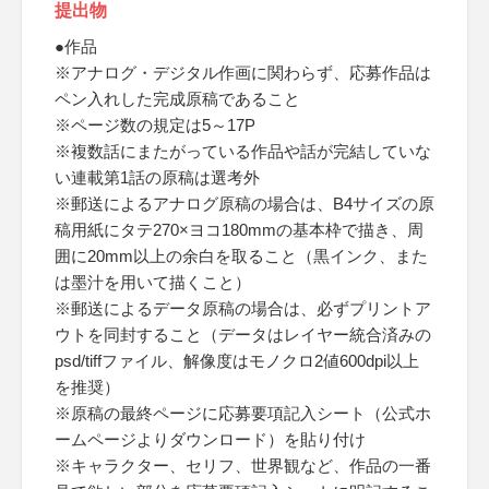
提出物
●作品
※アナログ・デジタル作画に関わらず、応募作品は
ペン入れした完成原稿であること
※ページ数の規定は5～17P
※複数話にまたがっている作品や話が完結していな
い連載第1話の原稿は選考外
※郵送によるアナログ原稿の場合は、B4サイズの原
稿用紙にタテ270×ヨコ180mmの基本枠で描き、周
囲に20mm以上の余白を取ること（黒インク、また
は墨汁を用いて描くこと）
※郵送によるデータ原稿の場合は、必ずプリントア
ウトを同封すること（データはレイヤー統合済みの
psd/tiffファイル、解像度はモノクロ2値600dpi以上
を推奨）
※原稿の最終ページに応募要項記入シート（公式ホ
ームページよりダウンロード）を貼り付け
※キャラクター、セリフ、世界観など、作品の一番