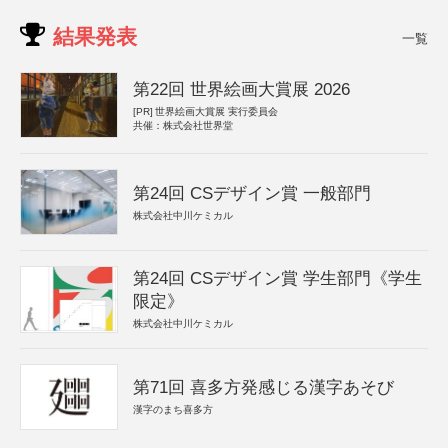
結果発表
一覧
第22回 世界絵画大賞展 2026
[PR]
世界絵画大賞展 実行委員会
共催：株式会社世界堂
第24回 CSデザイン賞 一般部門
株式会社中川ケミカル
第24回 CSデザイン賞 学生部門《学生
限定》
株式会社中川ケミカル
第71回 喜多方発感じる漢字あそび
漢字のまち喜多方