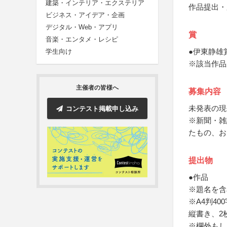
建築・インテリア・エクステリア
作品提出・
ビジネス・アイデア・企画
デジタル・Web・アプリ
賞
音楽・エンタメ・レシピ
●伊東静雄
学生向け
※該当作品
主催者の皆様へ
募集内容
未発表の現
コンテスト掲載申し込み
※新聞・雑
たもの、お
提出物
●作品
※題名を含
※A4判4
縦書き、2
※欄外もし