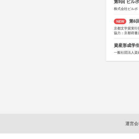
第9回 ビル
株式会社ビルボ
第6
NEW
京都文学賞実行
協力：京都府書
社、集英社、小
研究所、双葉社
資産形成学生
一般社団法人資
運営会