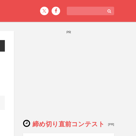
PR
締め切り直前コンテスト
[PR]