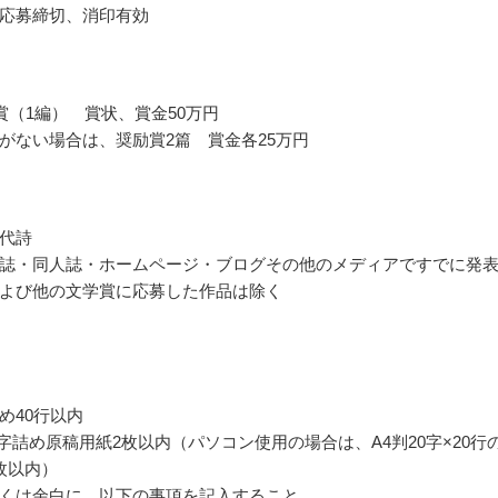
応募締切、消印有効
賞（1編） 賞状、賞金50万円
がない場合は、奨励賞2篇 賞金各25万円
代詩
誌・同人誌・ホームページ・ブログその他のメディアですでに発
よび他の文学賞に応募した作品は除く
め40行以内
00字詰め原稿用紙2枚以内（パソコン使用の場合は、A4判20字×20行
枚以内）
くは余白に、以下の事項を記入すること