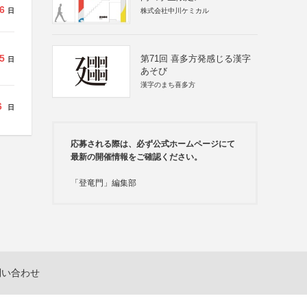
6
日
株式会社中川ケミカル
5
第71回 喜多方発感じる漢字
日
あそび
漢字のまち喜多方
6
日
応募される際は、必ず公式ホームページにて
最新の開催情報をご確認ください。
「登竜門」編集部
問い合わせ