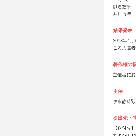
以倉紘平
井川博年
結果発表
2018年
ごろ入選者
著作権の
主催者にお
主催
伊東静雄顕
提出先・
【送付先】
〒854-0014