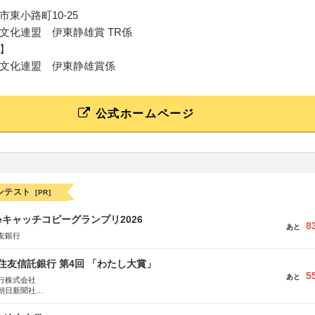
東小路町10-25
文化連盟 伊東静雄賞 TR係
】
文化連盟 伊東静雄賞係
公式ホームページ
ンテスト
[PR]
veキャッチコピーグランプリ2026
8
あと
友銀行
住友信託銀行 第4回 「わたし大賞」
5
あと
行株式会社
朝日新聞社
株式会社