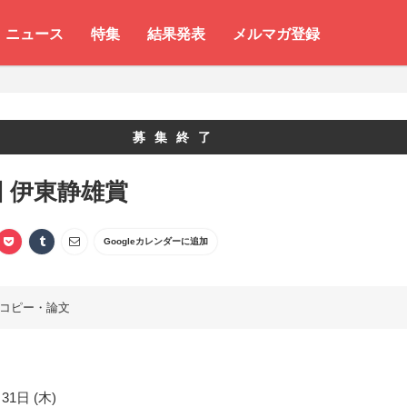
ニュース
特集
結果発表
メルマガ登録
募集終了
回 伊東静雄賞
Googleカレンダーに追加
コピー・論文
31日 (木)