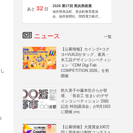
2026 第37回 美浜美術展
32
あと
日
福井県美浜町、美浜町教育委員
会、福井新聞社、関西電力株式会
社
ニュース
一覧
【公募情報】カインズ×コク
ヨ×VUILDがタッグ、家具・
木工品デザインコンペティシ
ョン「CDM Digi Fab
表し
COMPETITION 2026」を初
開催
乾久美子や藤本壮介らが登
壇、「長谷工 住まいのデザ
インコンペティション 20回
記念 特別講演会」が8月19日
に開催
[PR]
の
【公募情報】大賞賞金100万
円！学生向け創作コンテスト