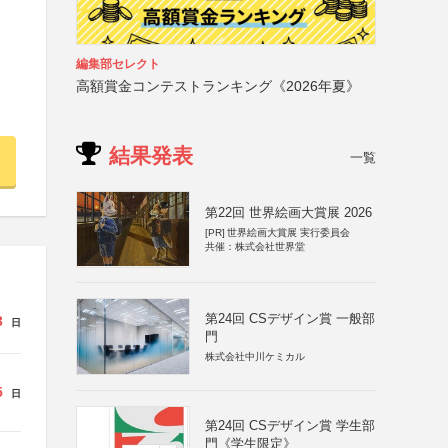
編集部セレクト
高額賞金コンテストランキング《2026年夏》
結果発表
一覧
第22回 世界絵画大賞展 2026
[PR]
世界絵画大賞展 実行委員会
共催：株式会社世界堂
第24回 CSデザイン賞 一般部
3
日
門
株式会社中川ケミカル
5
日
第24回 CSデザイン賞 学生部
門《学生限定》