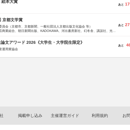
ボ 絵本大賞
17
あと
回 京都文学賞
27
あと
委員会（京都市、京都新聞、一般社団法人京都出版文化協会 等）
店商業組合、朝日新聞出版、KADOKAWA、河出書房新社、幻冬舎、講談社、光文
学館、祥伝社、新潮社、淡交社、ちいさいミシマ社、徳間書店、早川書房、PHP
、文藝春秋、ポプラ社、毎日新聞出版
論文アワード 2026《大学生・大学院生限定》
4
あと
産運用業協会
社
掲載申し込み
主催運営ガイド
利用規約
お