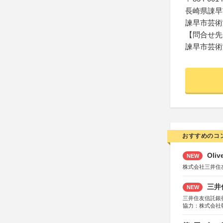
長崎県諌早市
諫早市芸術
【問合せ先
諫早市芸術
おすすめのコ
Oli
NEW
株式会社三井住
三井
NEW
三井住友信託銀
協力：株式会社
後援：日本郵便