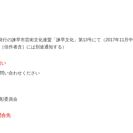
4月発行の諫早市芸術文化連盟「諫早文化」第13号にて（2017年11月
［佳作者含］には別途通知する）
扱い
問い合わせください
彰委員会
問合先