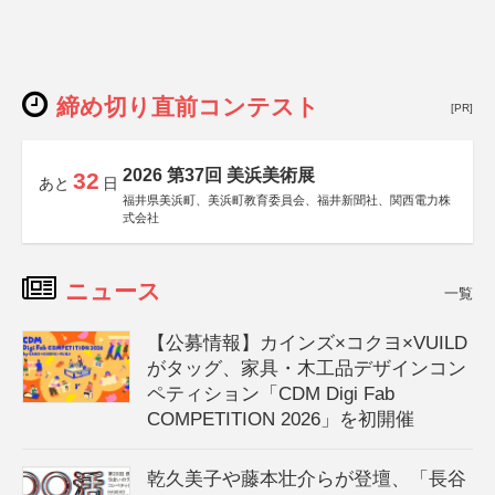
締め切り直前コンテスト
[PR]
2026 第37回 美浜美術展
32
あと
日
福井県美浜町、美浜町教育委員会、福井新聞社、関西電力株
式会社
ニュース
一覧
【公募情報】カインズ×コクヨ×VUILD
がタッグ、家具・木工品デザインコン
ペティション「CDM Digi Fab
COMPETITION 2026」を初開催
乾久美子や藤本壮介らが登壇、「長谷