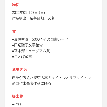
締切
2022年01月09日 (日)
作品提出・応募締切、必着
賞
●最優秀賞 5000円分の図書カード
●田辺聖子文学館賞
●宮本輝ミュージアム賞
●ことば蔵賞
募集内容
自身が考えた架空の本のタイトルとサブタイトル
※自作未発表作品に限る
提出物
●作品