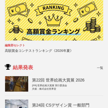
編集部セレクト
高額賞金コンテストランキング《2026年夏》
結果発表
一覧
第22回 世界絵画大賞展 2026
[PR]
世界絵画大賞展 実行委員会
共催：株式会社世界堂
第24回 CSデザイン賞 一般部門