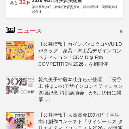
2026 第37回 美浜美術展
32
あと
日
福井県美浜町、美浜町教育委員会、福井新聞社、関西電力株
式会社
ニュース
一覧
【公募情報】カインズ×コクヨ×VUILD
がタッグ、家具・木工品デザインコン
ペティション「CDM Digi Fab
COMPETITION 2026」を初開催
乾久美子や藤本壮介らが登壇、「長谷
工 住まいのデザインコンペティション
20回記念 特別講演会」が8月19日に開
催
[PR]
【公募情報】大賞賞金100万円！学生
向け創作コンテスト「サイゲームス ク
リエイティブコンテスト2026」が開催