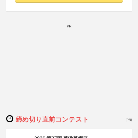
PR
締め切り直前コンテスト
[PR]