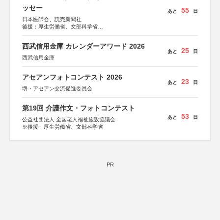
ッセー
55
あと
日
日本医師会、読売新聞社
後援：厚生労働省、文部科学省
協賛：東京海上日動火災保険株式会社、東京海上日動あん
しん生命保険株式会社
西武信用金庫 カレンダーアワード 2026
25
あと
日
西武信用金庫
アセアンフォトコンテスト 2026
23
あと
日
堺・アセアン交流促進委員会
第19回 介護作文・フォトコンテスト
53
あと
日
公益社団法人 全国老人福祉施設協議会
※後援：厚生労働省、文部科学省
PR