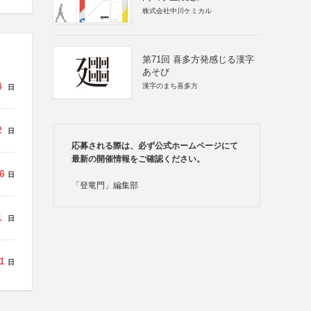
株式会社中川ケミカル
第71回 喜多方発感じる漢字
あそび
4
漢字のまち喜多方
日
2
日
応募される際は、必ず公式ホームページにて
最新の開催情報をご確認ください。
6
日
「登竜門」編集部
1
日
1
日