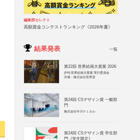
編集部セレクト
高額賞金コンテストランキング《2026年夏》
結果発表
一覧
第22回 世界絵画大賞展 2026
[PR]
世界絵画大賞展 実行委員会
共催：株式会社世界堂
第24回 CSデザイン賞 一般部
門
株式会社中川ケミカル
第24回 CSデザイン賞 学生部
門《学生限定》