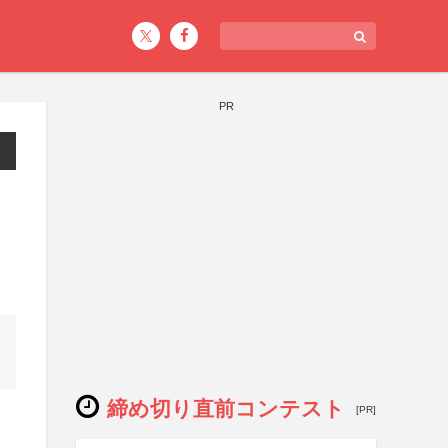
PR
締め切り直前コンテスト
[PR]