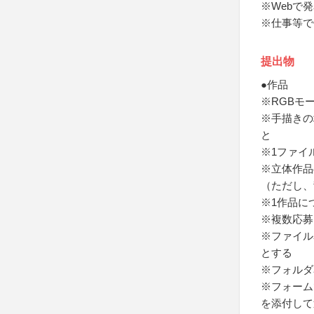
※Webで
※仕事等で
提出物
●作品
※RGBモー
※手描きの
と
※1ファイ
※立体作品
（ただし、
※1作品に
※複数応募
※ファイル
とする
※フォルダ
※フォーム
を添付して