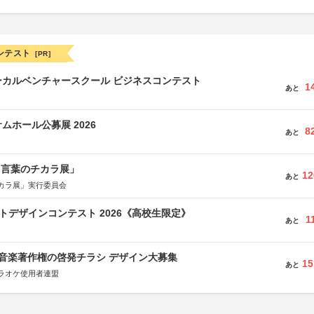
ンテスト
[PR]
ーカルベンチャースクール ビジネスコンテスト
1
あと
ムホール公募展 2026
8
あと
と言葉のチカラ展」
12
あと
カラ展」実行委員会
クトデザインコンテスト 2026《高校生限定》
1
あと
版 音楽著作権の啓発チラシ デザイン大募集
15
あと
ラオケ使用者連盟