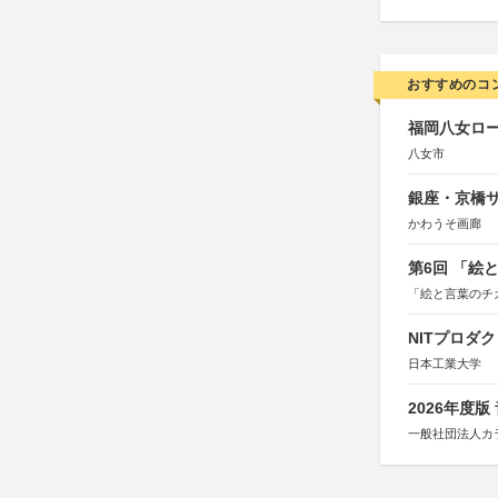
おすすめのコ
福岡八女ロ
八女市
銀座・京橋サ
かわうそ画廊
第6回 「絵
「絵と言葉のチ
NITプロダ
日本工業大学
2026年度
一般社団法人カ