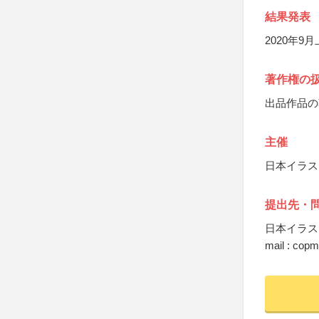
結果発表
2020年
著作権の
出品作品の
主催
日本イラス
提出先・
日本イラス
mail : copm