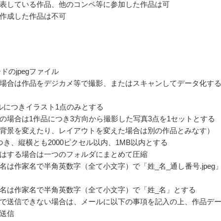
発表している作品、他のコンペ等に参加した作品は可
作成した作品は不可
ドのjpegファイル
場合は作品をデジカメ等で撮影、またはスキャンしてデータ化す
ルにつきイラスト1点のみとする
の場合は1作品につき3方向から撮影した写真3点を1セットとする
背景を変えたり、レイアウトを変えた場合は別の作品とみなす）
つき、縦横とも2000ピクセル以内、1MB以内とする
はする場合は一つのフォルダにまとめて圧縮
名は作家名で半角英数字（全て小文字）で「姓_名_通し番号.jpeg
名は作家名で半角英数字（全て小文字）で「姓_名」とする
で送信できない場合は、メールに以下の事項を記入の上、作品デ
送信