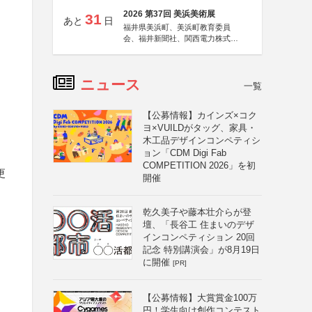
2026 第37回 美浜美術展
31
あと
日
福井県美浜町、美浜町教育委員
会、福井新聞社、関西電力株式会
社
ニュース
一覧
【公募情報】カインズ×コク
ヨ×VUILDがタッグ、家具・
木工品デザインコンペティシ
ョン「CDM Digi Fab
COMPETITION 2026」を初
更
開催
乾久美子や藤本壮介らが登
壇、「長谷工 住まいのデザ
インコンペティション 20回
記念 特別講演会」が8月19日
に開催
[PR]
【公募情報】大賞賞金100万
円！学生向け創作コンテスト