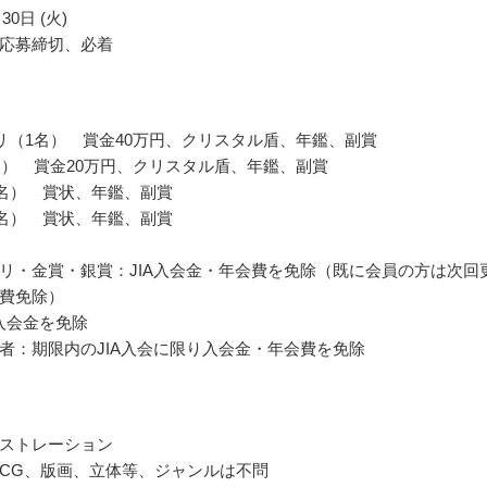
30日 (火)
応募締切、必着
リ（1名） 賞金40万円、クリスタル盾、年鑑、副賞
名） 賞金20万円、クリスタル盾、年鑑、副賞
0名） 賞状、年鑑、副賞
0名） 賞状、年鑑、副賞
リ・金賞・銀賞：JIA入会金・年会費を免除（既に会員の方は次回
費免除）
A入会金を免除
者：期限内のJIA入会に限り入会金・年会費を免除
ストレーション
CG、版画、立体等、ジャンルは不問