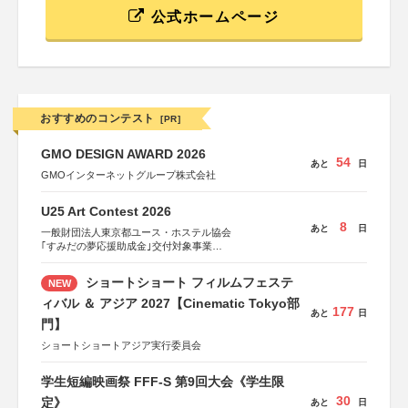
公式ホームページ
おすすめのコンテスト
[PR]
GMO DESIGN AWARD 2026
54
あと
日
GMOインターネットグループ株式会社
U25 Art Contest 2026
8
あと
日
一般財団法人東京都ユース・ホステル協会
｢すみだの夢応援助成金｣交付対象事業
すみだ五彩の芸術祭 連携企画
ショートショート フィルムフェステ
NEW
ィバル ＆ アジア 2027【Cinematic Tokyo部
177
あと
日
門】
ショートショートアジア実行委員会
学生短編映画祭 FFF-S 第9回大会《学生限
30
定》
あと
日