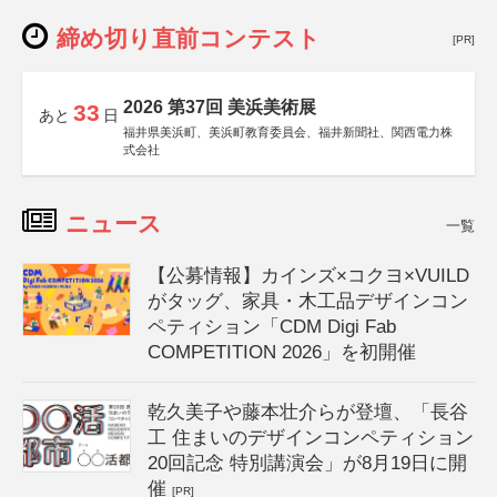
締め切り直前コンテスト
[PR]
2026 第37回 美浜美術展
33
あと
日
福井県美浜町、美浜町教育委員会、福井新聞社、関西電力株
式会社
ニュース
一覧
【公募情報】カインズ×コクヨ×VUILD
がタッグ、家具・木工品デザインコン
ペティション「CDM Digi Fab
COMPETITION 2026」を初開催
乾久美子や藤本壮介らが登壇、「長谷
工 住まいのデザインコンペティション
20回記念 特別講演会」が8月19日に開
催
[PR]