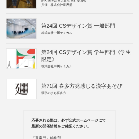
[PR]
世界絵画大賞展 実行委員会
共催：株式会社世界堂
第24回 CSデザイン賞 一般部門
株式会社中川ケミカル
第24回 CSデザイン賞 学生部門《学生
限定》
株式会社中川ケミカル
第71回 喜多方発感じる漢字あそび
漢字のまち喜多方
応募される際は、必ず公式ホームページにて
最新の開催情報をご確認ください。
「登竜門」編集部