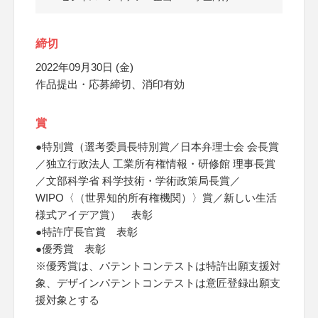
締切
2022年09月30日 (金)
作品提出・応募締切、消印有効
賞
●特別賞（選考委員長特別賞／日本弁理士会 会長賞
／独立行政法人 工業所有権情報・研修館 理事長賞
／文部科学省 科学技術・学術政策局長賞／
WIPO〈（世界知的所有権機関）〉賞／新しい生活
様式アイデア賞） 表彰
●特許庁長官賞 表彰
●優秀賞 表彰
※優秀賞は、パテントコンテストは特許出願支援対
象、デザインパテントコンテストは意匠登録出願支
援対象とする