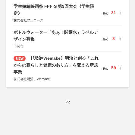
学生短編映画祭 FFF-S 第9回大会《学生限
31
定》
あと
日
株式会社フェローズ
ボトルウォーター「あぁ！関露水」ラベルデ
8
ザイン募集
あと
日
下関市
【明治×Wemake】明治と創る「これ
NEW
からの暮らしと健康のあり方」を変える新規
59
あと
日
事業
株式会社明治、Wemake
PR