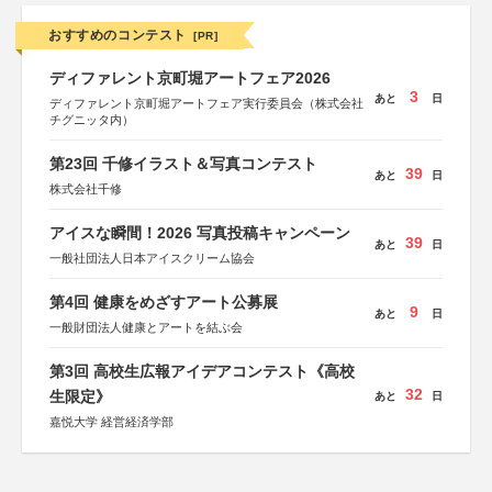
おすすめのコンテスト
[PR]
ディファレント京町堀アートフェア2026
3
あと
日
ディファレント京町堀アートフェア実行委員会（株式会社
チグニッタ内）
第23回 千修イラスト＆写真コンテスト
39
あと
日
株式会社千修
アイスな瞬間！2026 写真投稿キャンペーン
39
あと
日
一般社団法人日本アイスクリーム協会
第4回 健康をめざすアート公募展
9
あと
日
一般財団法人健康とアートを結ぶ会
第3回 高校生広報アイデアコンテスト《高校
32
生限定》
あと
日
嘉悦大学 経営経済学部