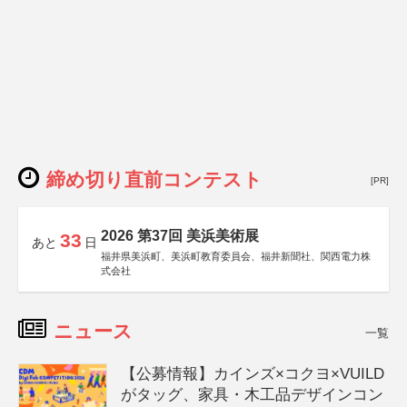
締め切り直前コンテスト
[PR]
2026 第37回 美浜美術展
33
あと
日
福井県美浜町、美浜町教育委員会、福井新聞社、関西電力株
式会社
ニュース
一覧
【公募情報】カインズ×コクヨ×VUILD
がタッグ、家具・木工品デザインコン