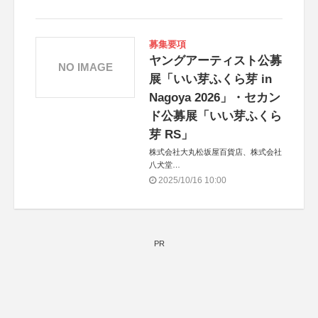
【協力】
月刊アートコレクターズ
一般社団法人JIAN
募集要項
ヤングアーティスト公募
NO IMAGE
展「いい芽ふくら芽 in
Nagoya 2026」・セカン
ド公募展「いい芽ふくら
芽 RS」
株式会社大丸松坂屋百貨店、株式会社
八犬堂
2025/10/16 10:00
【協力】
HRD ARTIST LABEL
アインソフディスパッチ
GALLERY IDF
株式会社artkake（アトカケ）
PR
月刊アートコレクターズ
一般社団法人JIAN