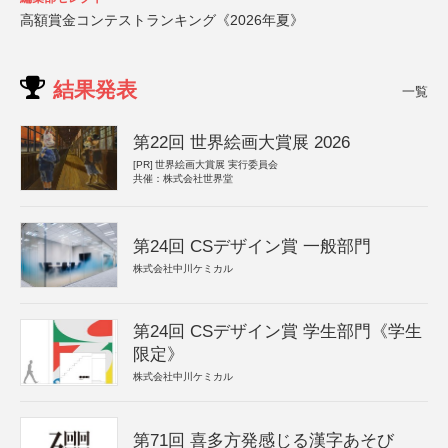
高額賞金コンテストランキング《2026年夏》
結果発表
一覧
第22回 世界絵画大賞展 2026
[PR]
世界絵画大賞展 実行委員会
共催：株式会社世界堂
第24回 CSデザイン賞 一般部門
株式会社中川ケミカル
第24回 CSデザイン賞 学生部門《学生
限定》
株式会社中川ケミカル
第71回 喜多方発感じる漢字あそび