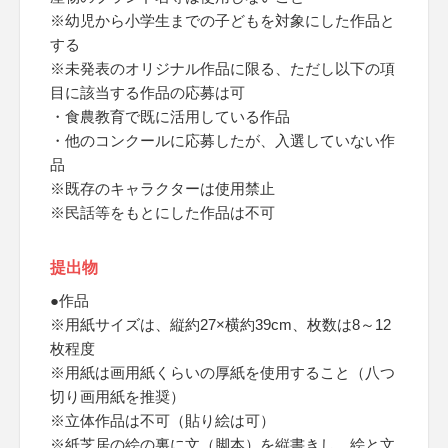
※幼児から小学生までの子どもを対象にした作品と
する
※未発表のオリジナル作品に限る、ただし以下の項
目に該当する作品の応募は可
・食農教育で既に活用している作品
・他のコンクールに応募したが、入選していない作
品
※既存のキャラクターは使用禁止
※民話等をもとにした作品は不可
提出物
●作品
※用紙サイズは、縦約27×横約39cm、枚数は8～12
枚程度
※用紙は画用紙くらいの厚紙を使用すること（八つ
切り画用紙を推奨）
※立体作品は不可（貼り絵は可）
※紙芝居の絵の裏に文（脚本）を縦書きし、絵と文