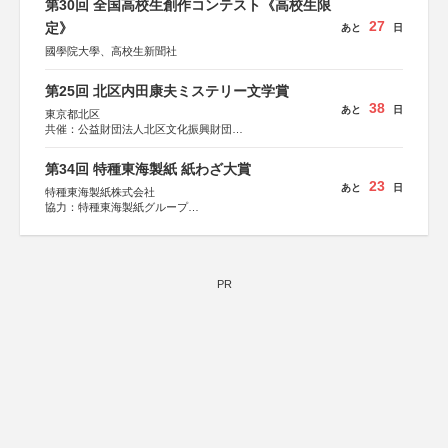
第30回 全国高校生創作コンテスト《高校生限
27
定》
あと
日
國學院大學、高校生新聞社
第25回 北区内田康夫ミステリー文学賞
38
あと
日
東京都北区
共催：公益財団法人北区文化振興財団
協力：一般財団法人内田康夫財団
協賛：株式会社実業之日本社
第34回 特種東海製紙 紙わざ大賞
23
あと
日
特種東海製紙株式会社
協力：特種東海製紙グループ
特別協賛：静岡県長泉町
PR