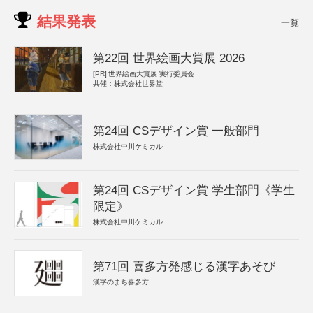
結果発表
一覧
第22回 世界絵画大賞展 2026
[PR]
世界絵画大賞展 実行委員会
共催：株式会社世界堂
第24回 CSデザイン賞 一般部門
株式会社中川ケミカル
第24回 CSデザイン賞 学生部門《学生
限定》
株式会社中川ケミカル
第71回 喜多方発感じる漢字あそび
漢字のまち喜多方