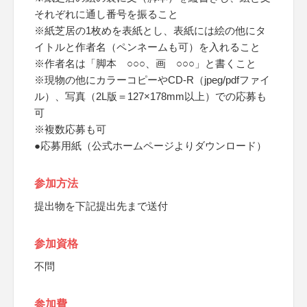
それぞれに通し番号を振ること
※紙芝居の1枚めを表紙とし、表紙には絵の他にタ
イトルと作者名（ペンネームも可）を入れること
※作者名は「脚本 ○○○、画 ○○○」と書くこと
※現物の他にカラーコピーやCD-R（jpeg/pdfファイ
ル）、写真（2L版＝127×178mm以上）での応募も
可
※複数応募も可
●応募用紙（公式ホームページよりダウンロード）
参加方法
提出物を下記提出先まで送付
参加資格
不問
参加費