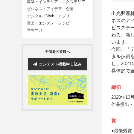
建築・インテリア・エクステリア
ビジネス・アイデア・企画
出光興産
デジタル・Web・アプリ
ネスのア
音楽・エンタメ・レシピ
ビスステ
学生向け
わる、新
います。
今回、「
主催者の皆様へ
タル技術
し、202
コンテスト掲載申し込み
具体的で
締切
2020年10月
作品提出・
賞
●最優秀賞