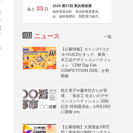
2026 第37回 美浜美術展
33
あと
日
福井県美浜町、美浜町教育委員
ジ
会、福井新聞社、関西電力株式会
ー
社
代
て
ニュース
一覧
ジ
【公募情報】カインズ×コク
ヨ×VUILDがタッグ、家具・
木工品デザインコンペティシ
ョン「CDM Digi Fab
。
COMPETITION 2026」を初
開催
乾久美子や藤本壮介らが登
壇、「長谷工 住まいのデザ
インコンペティション 20回
記念 特別講演会」が8月19日
に開催
[PR]
【公募情報】大賞賞金100万
円！学生向け創作コンテスト