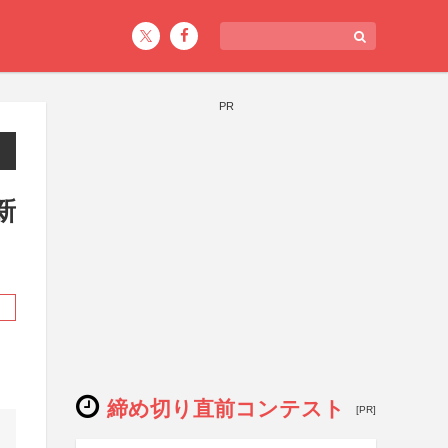
PR
新
締め切り直前コンテスト
[PR]