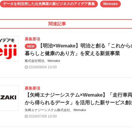
データを利活用した出光興産の新ビジネスのアイデア募集
Wemake
関連記事
募集要項
【明治×Wemake】明治と創る「これから
NEW
暮らしと健康のあり方」を変える新規事業
株式会社明治、Wemake
2026/08/04 10:00
募集要項
【矢崎エナジーシステム×Wemake】「走行車
から得られるデータ」を活用した新サービス創
矢崎エナジーシステム株式会社、Wemake
2026/07/08 10:00