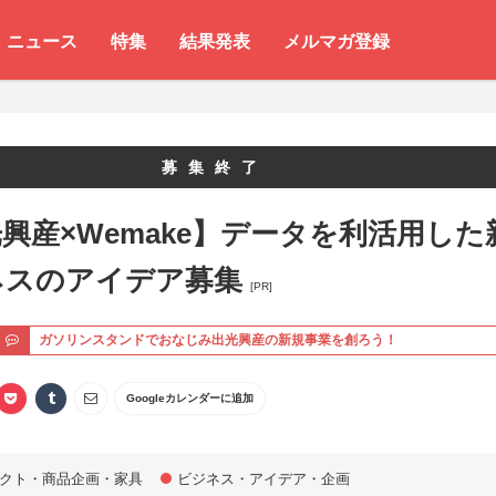
ニュース
特集
結果発表
メルマガ登録
募集終了
興産×Wemake】データを利活用した
ネスのアイデア募集
[PR]
ト
ガソリンスタンドでおなじみ出光興産の新規事業を創ろう！
Googleカレンダーに追加
クト・商品企画・家具
ビジネス・アイデア・企画