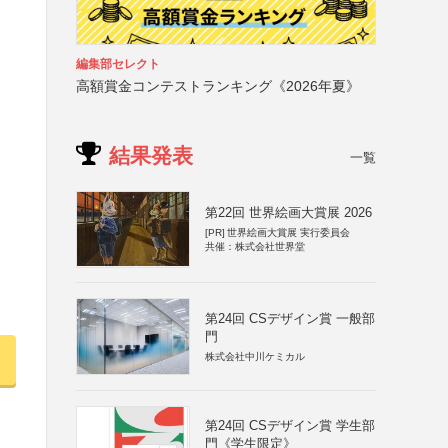
編集部セレクト
高額賞金コンテストランキング《2026年夏》
結果発表
一覧
第22回 世界絵画大賞展 2026
[PR]
世界絵画大賞展 実行委員会
共催：株式会社世界堂
第24回 CSデザイン賞 一般部
門
株式会社中川ケミカル
第24回 CSデザイン賞 学生部
門《学生限定》