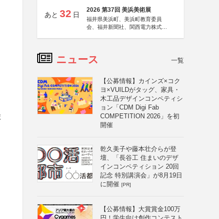
2026 第37回 美浜美術展
32
あと
日
福井県美浜町、美浜町教育委員
会、福井新聞社、関西電力株式会
社
ニュース
一覧
【公募情報】カインズ×コク
ヨ×VUILDがタッグ、家具・
木工品デザインコンペティシ
ョン「CDM Digi Fab
COMPETITION 2026」を初
ポ
開催
乾久美子や藤本壮介らが登
壇、「長谷工 住まいのデザ
インコンペティション 20回
記念 特別講演会」が8月19日
に開催
[PR]
【公募情報】大賞賞金100万
円！学生向け創作コンテスト