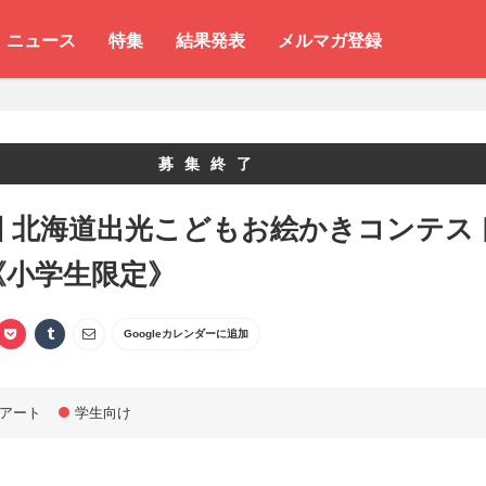
ニュース
特集
結果発表
メルマガ登録
募集終了
回 北海道出光こどもお絵かきコンテス
5《小学生限定》
Googleカレンダーに追加
アート
学生向け