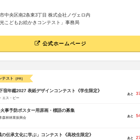
市中央区南2条東3丁目 株式会社ノヴェロ内
光こどもお絵かきコンテスト」事務局
公式ホームページ
ンテスト
[PR]
e学生下宿年鑑2027 表紙デザインコンテスト《学生限定》
3
あと
・エス・ビー
山火事予防ポスター用原画・標語の募集
5
あと
本森林林業振興会
文部科学省、林野庁、全国森林組合連合会、森林火災対策協会
地域の伝承文化に学ぶ」コンテスト《高校生限定》
2
あと