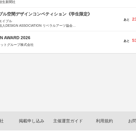
校生新聞社
イブル空間デザインコンペティション《学生限定》
2
あと
エイブル
DESIGN ASSOCIATION リベラルアーツ協会
COMPANY株式会社
N AWARD 2026
5
あと
ネットグループ株式会社
社
掲載申し込み
主催運営ガイド
利用規約
お