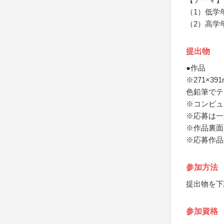
（1）低学
（2）高学
提出物
●作品
※271×
色鉛筆でテ
※コンピュ
※応募は一
※作品裏面
※応募作品
参加方法
提出物を下
参加資格