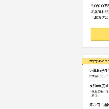
〒060-0052
北海道札幌
「北海道出
おすすめのコ
UniLif
株式会社ジェイ
令和8年度 
一般財団法人日
【後援】
総務省消防庁、
第22回「