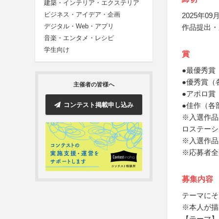
建築・インテリア・エクステリア
ビジネス・アイデア・企画
2025年09月
デジタル・Web・アプリ
作品提出・
音楽・エンタメ・レシピ
学生向け
賞
●最優秀賞
●優秀賞（
主催者の皆様へ
●アポロ賞
コンテスト掲載申し込み
●佳作（各
※入選作品
ロステーシ
※入選作品
※応募者全
募集内容
テーマにそ
※本人が描
【テーマ】