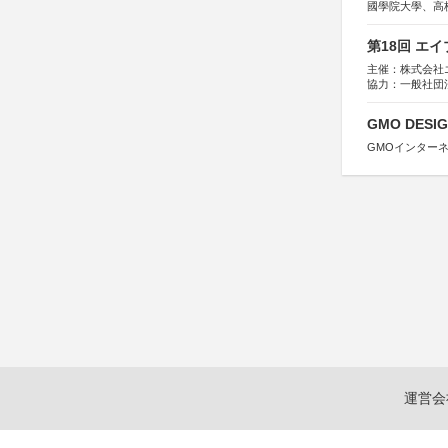
國學院大學、高
第18回 エ
主催：株式会社
協力：一般社団法人
運営：TOKYO 
GMO DESIG
GMOインター
運営会