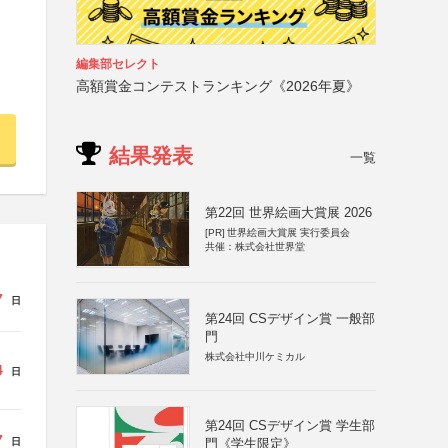
編集部セレクト
高額賞金コンテストランキング《2026年夏》
結果発表
一覧
第22回 世界絵画大賞展 2026
[PR]
世界絵画大賞展 実行委員会
共催：株式会社世界堂
7
日
第24回 CSデザイン賞 一般部
門
株式会社中川ケミカル
4
日
第24回 CSデザイン賞 学生部
7
日
門《学生限定》